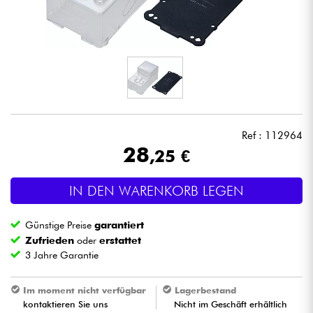
Kopfhörer
Mikros
DJ
Live-Sound
Ref : 112964
28
,25 €
Licht
IN DEN WARENKORB LEGEN
Drums
Günstige Preise
garantiert
Blasinstrumente
Zufrieden
oder
erstattet
3 Jahre Garantie
Violinen & Quartett
Im moment nicht verfügbar
Lagerbestand
kontaktieren Sie uns
Nicht im Geschäft erhältlich
Kinder