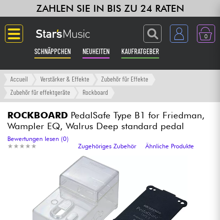
ZAHLEN SIE IN BIS ZU 24 RATEN
0
SCHNÄPPCHEN
NEUHEITEN
KAUFRATGEBER
Langue
Accueil
Verstärker & Effekte
Zubehör für Effekte
Zubehör für effektgeräte
Rockboard
Gitarre & Bass
ROCKBOARD
PedalSafe Type B1 for Friedman,
Wampler EQ, Walrus Deep standard pedal
Verstärker & Effekte
Bewertungen lesen (0)
★
★
★
★
★
★
★
★
★
★
Zugehöriges Zubehör
Ähnliche Produkte
Klaviere & Piano
Synths & samplers
Studio