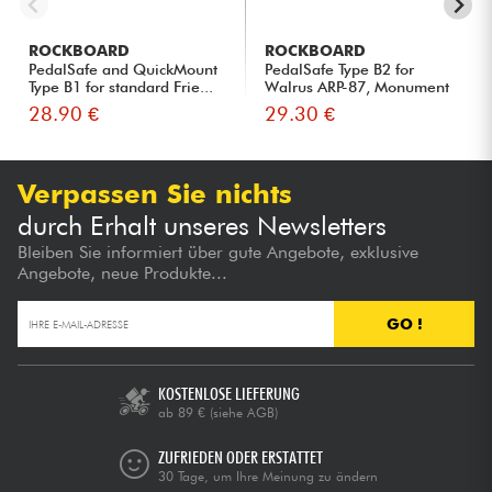
ROCKBOARD
ROCKBOARD
PedalSafe and QuickMount
PedalSafe Type B2 for
Type B1 for standard Frie...
Walrus ARP-87, Monument
V2 p...
28.90 €
29.30 €
Verpassen Sie nichts
durch Erhalt unseres Newsletters
Bleiben Sie informiert über gute Angebote, exklusive
Angebote, neue Produkte...
GO !
KOSTENLOSE LIEFERUNG
ab 89 €
(siehe AGB)
ZUFRIEDEN ODER ERSTATTET
30 Tage, um Ihre Meinung zu ändern