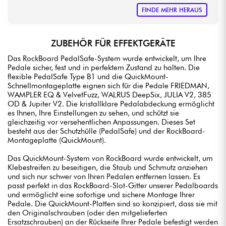
FINDE MEHR HERAUS
ZUBEHÖR FÜR EFFEKTGERÄTE
Das RockBoard PedalSafe-System wurde entwickelt, um Ihre
Pedale sicher, fest und in perfektem Zustand zu halten. Die
flexible PedalSafe Type B1 und die QuickMount-
Schnellmontageplatte eignen sich für die Pedale FRIEDMAN,
WAMPLER EQ & VelvetFuzz, WALRUS DeepSix, JULIA V2, 385
OD & Jupiter V2. Die kristallklare Pedalabdeckung ermöglicht
es Ihnen, Ihre Einstellungen zu sehen, und schützt sie
gleichzeitig vor versehentlichen Anpassungen. Dieses Set
besteht aus der Schutzhülle (PedalSafe) und der RockBoard-
Montageplatte (QuickMount).
Das QuickMount-System von RockBoard wurde entwickelt, um
Klebestreifen zu beseitigen, die Staub und Schmutz anziehen
und sich nur schwer von Ihren Pedalen entfernen lassen. Es
passt perfekt in das RockBoard-Slot-Gitter unserer Pedalboards
und ermöglicht eine sofortige und sichere Montage Ihrer
Pedale. Die QuickMount-Platten sind so konzipiert, dass sie mit
den Originalschrauben (oder den mitgelieferten
Ersatzschrauben) an der Rückseite Ihrer Pedale befestigt werden