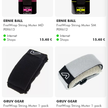
Kopfhörer
Mikros
ERNIE BALL
ERNIE BALL
FretWrap String Muter MD
FretWrap String Muter SM
P09613
P09612
DJ
Internet
Internet
Shops
15.40 €
Shops
15.40 €
Live-Sound
Licht
Drums
Blasinstrumente
Violinen & Quartett
GRUV GEAR
GRUV GEAR
FretWrap String Muter 1-pack
FretWrap String Muter 1-pack
Kinder