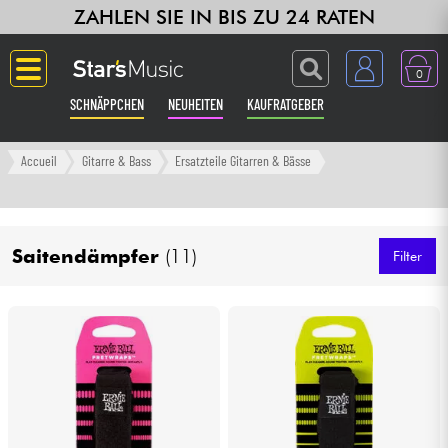
ZAHLEN SIE IN BIS ZU 24 RATEN
0
SCHNÄPPCHEN
NEUHEITEN
KAUFRATGEBER
Langue
Accueil
Gitarre & Bass
Ersatzteile Gitarren & Bässe
Gitarre & Bass
Saitendämpfer
(11)
Verstärker & Effekte
Filter
Klaviere & Piano
Synths & samplers
Studio