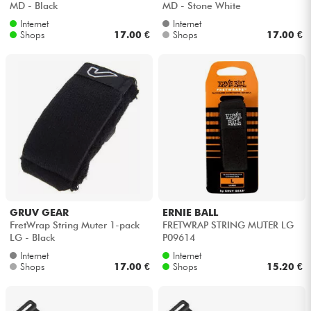
MD - Black
MD - Stone White
Internet
Internet
Kabel & Zubehöre
Shops
17.00 €
Shops
17.00 €
HiFi
Bundle
Sehen Sie sich unsere Marken an
GRUV GEAR
ERNIE BALL
FretWrap String Muter 1-pack
FRETWRAP STRING MUTER LG
LG - Black
P09614
Internet
Internet
Shops
17.00 €
Shops
15.20 €