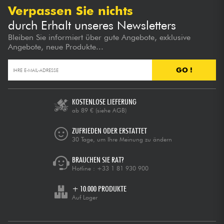
Verpassen Sie nichts
durch Erhalt unseres Newsletters
Bleiben Sie informiert über gute Angebote, exklusive
Angebote, neue Produkte...
GO !
KOSTENLOSE LIEFERUNG
ab 89 €
(siehe AGB)
ZUFRIEDEN ODER ERSTATTET
30 Tage, um Ihre Meinung zu ändern
BRAUCHEN SIE RAT?
Hotline :
+33 1 81 930 900
+ 10.000 PRODUKTE
Auf Lager