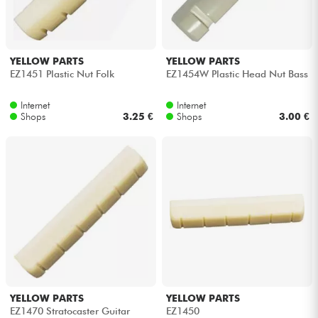
Kopfhörer
Mikros
YELLOW PARTS
YELLOW PARTS
EZ1451 Plastic Nut Folk
EZ1454W Plastic Head Nut Bass
DJ
Internet
Internet
Shops
3.25 €
Shops
3.00 €
Live-Sound
Licht
Drums
Blasinstrumente
Violinen & Quartett
YELLOW PARTS
YELLOW PARTS
EZ1470 Stratocaster Guitar
EZ1450
Kinder