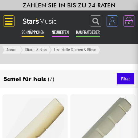
ZAHLEN SIE IN BIS ZU 24 RATEN
0
SCHNÄPPCHEN
NEUHEITEN
KAUFRATGEBER
Langue
Accueil
Gitarre & Bass
Ersatzteile Gitarren & Bässe
Gitarre & Bass
Sattel für hals
(7)
Verstärker & Effekte
Filter
Klaviere & Piano
Synths & samplers
Studio