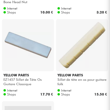
Bone Head Nut
Internet
Internet
Kabel & Zubehöre
Shops
10.00 €
Shops
3.20 €
HiFi
Bundle
Sehen Sie sich unsere Marken an
YELLOW PARTS
YELLOW PARTS
EZ1457 Sillet de Tête Os
Sillet de tête en os pour guitare
Guitare Classique
folk
Internet
Internet
Shops
17.70 €
Shops
15.50 €