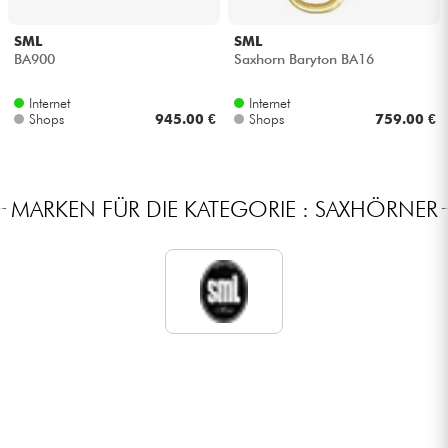
Kopfhörer
SML
SML
BA900
Saxhorn Baryton BA16
Mikros
Internet
Internet
Shops
945.00 €
Shops
759.00 €
DJ
Live-Sound
MARKEN FÜR DIE KATEGORIE : SAXHÖRNER
Licht
Drums
Blasinstrumente
Violinen & Quartett
Kinder