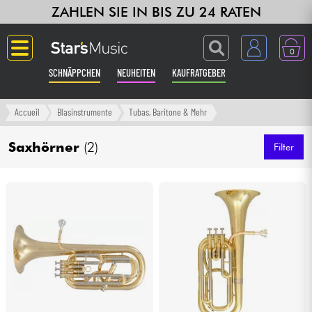
ZAHLEN SIE IN BIS ZU 24 RATEN
0
SCHNÄPPCHEN
NEUHEITEN
KAUFRATGEBER
Langue
Accueil
Blasinstrumente
Tubas, Baritone & Mehr
Gitarre & Bass
Saxhörner
(2)
Filter
Verstärker & Effekte
Klaviere & Piano
Synths & samplers
Studio