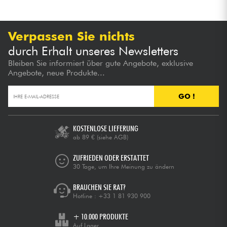
Kabel & Zubehöre
Verpassen Sie nichts
durch Erhalt unseres Newsletters
HiFi
Bleiben Sie informiert über gute Angebote, exklusive
Angebote, neue Produkte...
Bundle
GO !
Sehen Sie sich unsere Marken an
KOSTENLOSE LIEFERUNG
ab 89 €
(siehe AGB)
ZUFRIEDEN ODER ERSTATTET
30 Tage, um Ihre Meinung zu ändern
BRAUCHEN SIE RAT?
Hotline :
+33 1 81 930 900
+ 10.000 PRODUKTE
Auf Lager