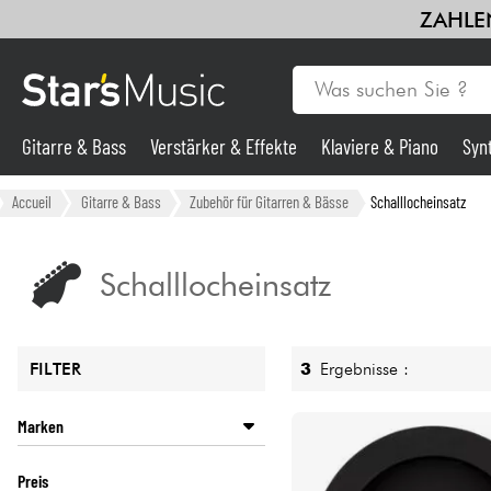
ZAHLEN
Gitarre & Bass
Verstärker & Effekte
Klaviere & Piano
Syn
Gitarre & Bass
Accueil
Gitarre & Bass
Zubehör für Gitarren & Bässe
Schalllocheinsatz
Synths & samplers
Schalllocheinsatz
Mikros
3
Ergebnisse :
FILTER
Licht
Marken
Violinen & Quartett
CORDOBA
Preis
D'ADDARIO