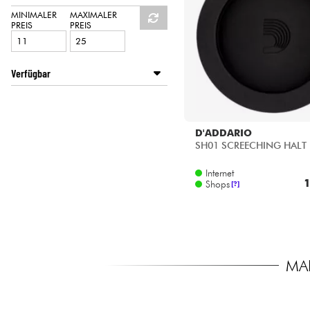
HiFi
MINIMALER
MAXIMALER
PREIS
PREIS
Verfügbar
ACOUSTIC by Star's Music
Disponible en ligne
Star's Music Bordeaux
D'ADDARIO
Star's Music Bruxelles
SH01 SCREECHING HALT
Star's Music Lille
Internet
Star's Music Lyon
1
Shops
[?]
Star's Music Paris
Star's Music Toulouse
MA