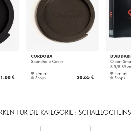
Bundle
Sehen Sie sich unsere Marken an
CORDOBA
D'ADDAR
Soundhole Cover
O'port Smal
8.5/8.89 c
Internet
Internet
1.00 €
20.65 €
Shops
Shops
RKEN FÜR DIE KATEGORIE : SCHALLLOCHEINS