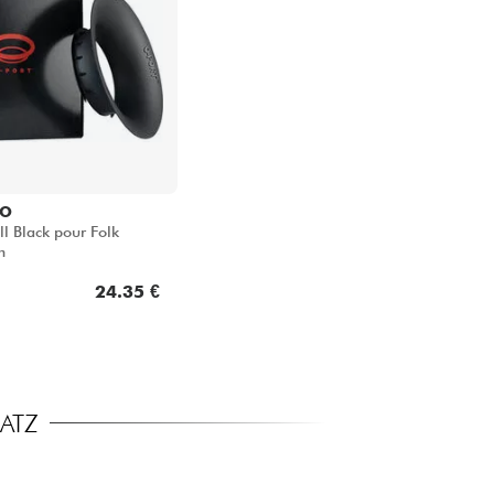
IO
l Black pour Folk
m
24.35 €
ATZ