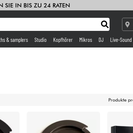
 SIE IN BIS ZU 24 RATEN
ths & samplers
Studio
Kopfhörer
Mikros
DJ
Live-Sound
Verstärker & Effekte
Studio
DJ
Produkte pr
Drums
Kinder