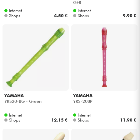
GER
Internet
Internet
Kabel & Zubehöre
Shops
4.50 €
Shops
9.90 €
HiFi
Bundle
Sehen Sie sich unsere Marken an
YAMAHA
YAMAHA
YRS20-BG - Green
YRS-20BP
Internet
Internet
Shops
12.15 €
Shops
11.90 €