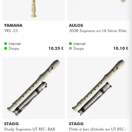
Kopfhörer
Mikros
YAMAHA
AULOS
YRS-23
303B Soprano en Ut Série Elite
DJ
Internet
Internet
Shops
10.25 €
Shops
10.10 €
Live-Sound
Licht
Drums
Blasinstrumente
Violinen & Quartett
STAGG
STAGG
Study Soprano UT REC-BAR
Flûte à bec d'étude en UT REC-
Kinder