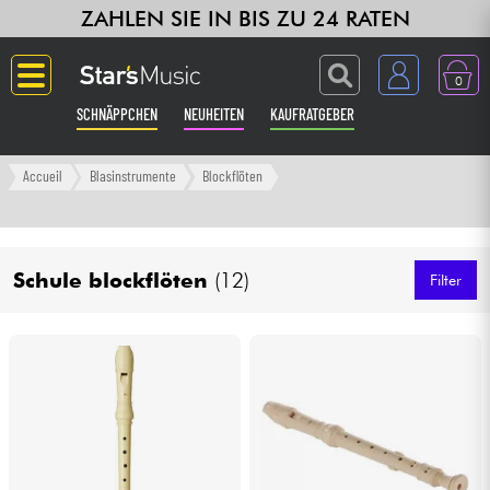
ZAHLEN SIE IN BIS ZU 24 RATEN
0
SCHNÄPPCHEN
NEUHEITEN
KAUFRATGEBER
Langue
Accueil
Blasinstrumente
Blockflöten
Gitarre & Bass
Schule blockflöten
(12)
Verstärker & Effekte
Filter
Klaviere & Piano
Synths & samplers
Studio