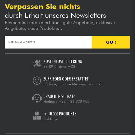
Verpassen Sie nichts
durch Erhalt unseres Newsletters
Bleiben Sie informiert über gute Angebote, exklusive
Angebote, neue Produkte...
GO !
KOSTENLOSE LIEFERUNG
ab 89 €
(siehe AGB)
ZUFRIEDEN ODER ERSTATTET
30 Tage, um Ihre Meinung zu ändern
BRAUCHEN SIE RAT?
Hotline :
+33 1 81 930 900
+ 10.000 PRODUKTE
Auf Lager