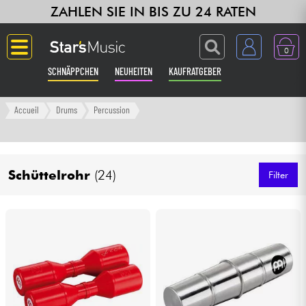
ZAHLEN SIE IN BIS ZU 24 RATEN
0
SCHNÄPPCHEN
NEUHEITEN
KAUFRATGEBER
Langue
Accueil
Drums
Percussion
Gitarre & Bass
Schüttelrohr
(24)
Verstärker & Effekte
Filter
Klaviere & Piano
Synths & samplers
Studio