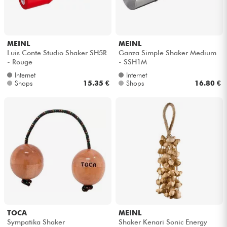
Kopfhörer
Mikros
MEINL
MEINL
Luis Conte Studio Shaker SH5R
Ganza Simple Shaker Medium
- Rouge
- SSH1M
DJ
Internet
Internet
Shops
15.35 €
Shops
16.80 €
Live-Sound
Licht
Drums
Blasinstrumente
Violinen & Quartett
TOCA
MEINL
Sympatika Shaker
Shaker Kenari Sonic Energy
Kinder