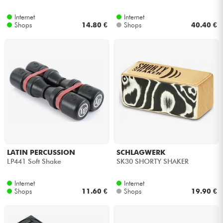
Internet
Internet
Kabel & Zubehöre
Shops
14.80 €
Shops
40.40 €
HiFi
Bundle
Sehen Sie sich unsere Marken an
LATIN PERCUSSION
SCHLAGWERK
LP441 Soft Shake
SK30 SHORTY SHAKER
Internet
Internet
Shops
11.60 €
Shops
19.90 €