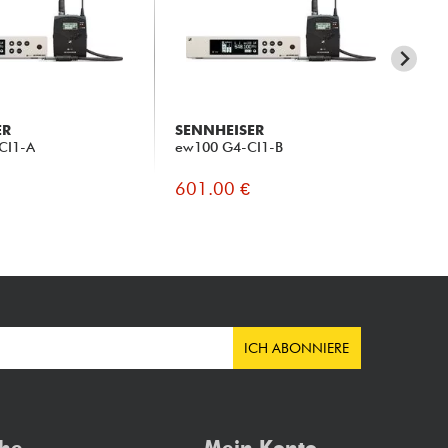
ER
SENNHEISER
SE
CI1-A
ew100 G4-CI1-B
EW-
601.00 €
61
ICH ABONNIERE
che
Mein Konto