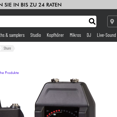
 SIE IN BIS ZU 24 RATEN
ths & samplers
Studio
Kopfhörer
Mikros
DJ
Live-Sound
Verstärker & Effekte
Shure
Studio
che Produkte
DJ
Drums
Kinder