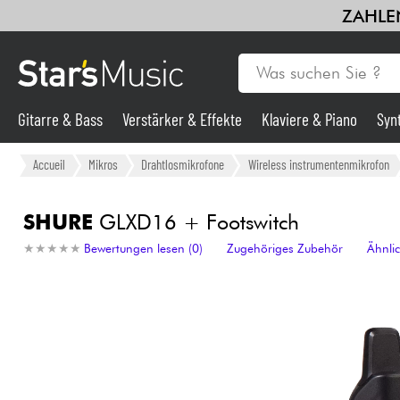
ZAHLEN
Gitarre & Bass
Verstärker & Effekte
Klaviere & Piano
Syn
Gitarre & Bass
Accueil
Mikros
Drahtlosmikrofone
Wireless instrumentenmikrofon
Synths & samplers
SHURE
GLXD16 + Footswitch
★
★
★
★
★
★
★
★
★
★
Bewertungen lesen (0)
Zugehöriges Zubehör
Ähnli
Mikros
Licht
Violinen & Quartett