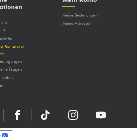
ationen
Meine Bestellungen
e uns
Meine Adressen
r ?
chäfte
en Sie unsere
ber
bedingungen
ellte Fragen
e Daten
te