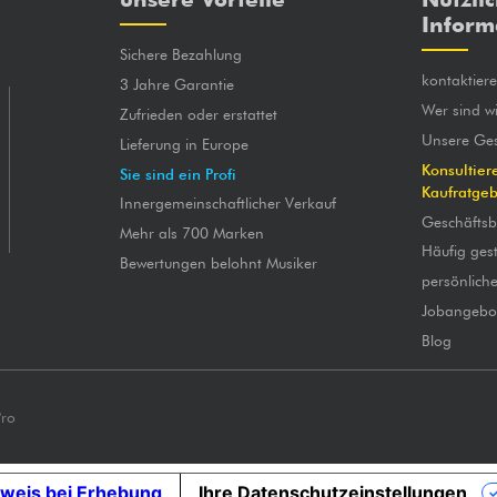
Inform
Sichere Bezahlung
kontaktier
3 Jahre Garantie
Wer sind wi
Zufrieden oder erstattet
Unsere Ges
Lieferung in Europe
Konsultier
Sie sind ein Profi
Kaufratge
Innergemeinschaftlicher Verkauf
Geschäfts
Mehr als 700 Marken
Häufig gest
Bewertungen belohnt Musiker
persönlich
Jobangebo
Blog
Pro
weis bei Erhebung
Ihre Datenschutzeinstellungen