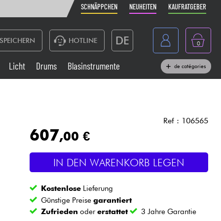
SCHNÄPPCHEN
NEUHEITEN
KAUFRATGEBER
DE
SPEICHERN
HOTLINE
0
France
Licht
Drums
Blasinstrumente
de catégories
Belgique
Klaviere & Piano
België
Kopfhörer
España
Ref : 106565
607
,00 €
Nederland
Live-Sound
English
IN DEN WARENKORB LEGEN
Blasinstrumente
Kostenlose
Lieferung
Kabel & Zubehöre
Günstige Preise
garantiert
Zufrieden
oder
erstattet
3 Jahre Garantie