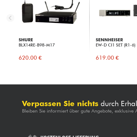
SHURE
SENNHEISER
BLX14RE-B98-M17
EW-D CI1 SET (R1-6)
620.00 €
619.00 €
Verpassen Sie nichts
durch Erhal
Bleiben Sie informiert über gute Angebote, exklusive