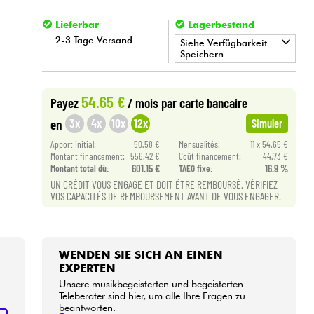
Lieferbar
Lagerbestand
2-3 Tage Versand
Siehe Verfügbarkeit.
Speichern
•
Star
'
S
Music
BORDEAUX
54.65 €
Payez
/ mois
par carte bancaire
3x
4x
10x
12x
en
Simuler
Apport initial:
50.58 €
Mensualités:
11 x 54.65 €
Montant financement:
556.42 €
Coût financement:
44.73 €
Montant total dù:
601.15 €
TAEG fixe:
16.9 %
UN CRÉDIT VOUS ENGAGE ET DOIT ÊTRE REMBOURSÉ. VÉRIFIEZ
VOS CAPACITÉS DE REMBOURSEMENT AVANT DE VOUS ENGAGER.
WENDEN SIE SICH AN EINEN
EXPERTEN
Unsere musikbegeisterten und begeisterten
Teleberater sind hier, um alle Ihre Fragen zu
beantworten.