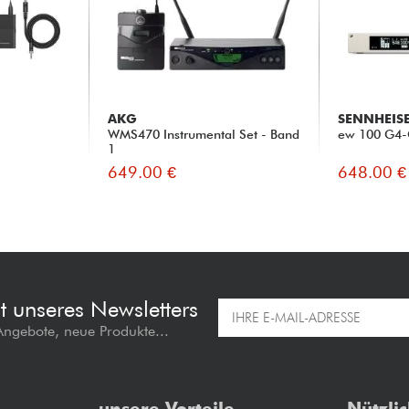
AKG
SENNHEIS
WMS470 Instrumental Set - Band
ew 100 G4-
1
649.00 €
648.00 €
t unseres Newsletters
 Angebote, neue Produkte...
unsere Vorteile
Nützli