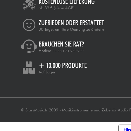
KOSTENLOSE LIEFERUNG
ab 89 €
(siehe AGB)
ZUFRIEDEN ODER ERSTATTET
30 Tage, um Ihre Meinung zu ändern
BRAUCHEN SIE RAT?
Hotline :
+33 1 81 930 900
+ 10.000 PRODUKTE
Auf Lager
© StarsMusic.fr 2009 - Musikinstrumente und Zubehör Audio 
Hin