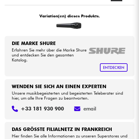
Kabel & Zubehöre
Variation(en) dieses Produkts.
HiFi
DIE MARKE SHURE
Bundle
Erfahren Sie mehr über die Marke Shure
und entdecken Sie den gesamten
Katalog.
Sehen Sie sich unsere Marken an
ENTDECKEN
WENDEN SIE SICH AN EINEN EXPERTEN
Unsere musikbegeisterten und begeisterten Teleberater sind
hier, um alle Ihre Fragen zu beantworten.
+33 181 930 900
email
DAS GRÖSSTE FILIALNETZ IN FRANKREICH
Hier finden Sie alle Informationen zu unseren Superstores und