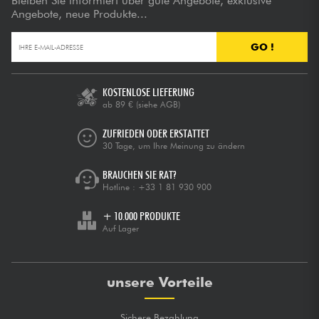
Bleiben Sie informiert über gute Angebote, exklusive
Angebote, neue Produkte...
GO !
KOSTENLOSE LIEFERUNG
ab 89 €
(siehe AGB)
ZUFRIEDEN ODER ERSTATTET
30 Tage, um Ihre Meinung zu ändern
BRAUCHEN SIE RAT?
Hotline :
+33 1 81 930 900
+ 10.000 PRODUKTE
Auf Lager
unsere Vorteile
Sichere Bezahlung