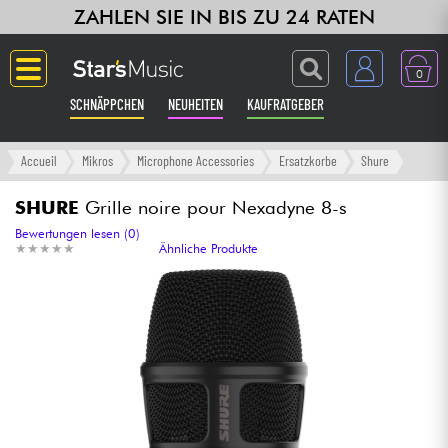
ZAHLEN SIE IN BIS ZU 24 RATEN
0
SCHNÄPPCHEN
NEUHEITEN
KAUFRATGEBER
Langue
Accueil
Mikros
Microphone Accessories
Ersatzkorbe
Shure
Gitarre & Bass
SHURE
Grille noire pour Nexadyne 8-s
Bewertungen lesen (0)
★
★
★
★
★
★
★
★
★
★
Ähnliche Produkte
Verstärker & Effekte
Klaviere & Piano
Synths & samplers
Studio