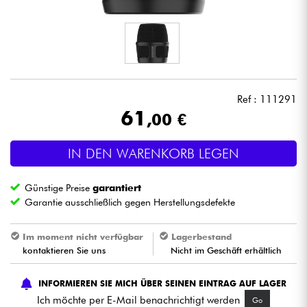
Kopfhörer
Mikros
DJ
Ref : 111291
61
,00 €
Live-Sound
IN DEN WARENKORB LEGEN
Licht
Günstige Preise
garantiert
Drums
Garantie ausschließlich gegen Herstellungsdefekte
Blasinstrumente
Im moment nicht verfügbar
Lagerbestand
kontaktieren Sie uns
Nicht im Geschäft erhältlich
Violinen & Quartett
INFORMIEREN SIE MICH ÜBER SEINEN EINTRAG AUF LAGER
Ich möchte per E-Mail benachrichtigt werden
Go
Kinder