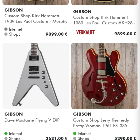
GIBSON
GIBSON
Kabel & Zubehöre
Custom Shop Kirk Hammett
Custom Shop Kirk Hammett
1989 Les Paul Custom - Murphy
1989 Les Paul Custom #KH28 -
lab aged ebony
Murphy lab aged ebony
Internet
VERKAUFT
HiFi
9899.00 €
Shops
9899.00 €
Bundle
Sehen Sie sich unsere Marken an
GIBSON
GIBSON
Dave Mustaine Flying V EXP
Custom Shop Jerry Kennedy
Pretty Woman 1961 ES-335
Replica Ltd - Aged faded cherry
Internet
Internet
Shops
2631.00 €
Shops
5290.00 €