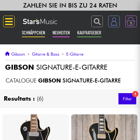
ZAHLEN SIE IN BIS ZU 24 RATEN
0
SCHNÄPPCHEN
NEUHEITEN
KAUFRATGEBER
Langue
Gibson
•
Gitarre & Bass
•
E-Gitarre
Gitarre & Bass
GIBSON
SIGNATURE-E-GITARRE
Verstärker & Effekte
CATALOGUE
GIBSON
SIGNATURE-E-GITARRE
1
Klaviere & Piano
Resultats :
(6)
Filter
Synths & samplers
Studio