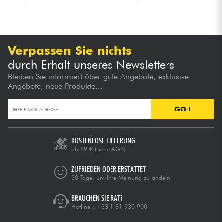
Verpassen Sie nichts
durch Erhalt unseres Newsletters
Bleiben Sie informiert über gute Angebote, exklusive
Angebote, neue Produkte...
GO !
KOSTENLOSE LIEFERUNG
ab 89 €
(siehe AGB)
ZUFRIEDEN ODER ERSTATTET
30 Tage, um Ihre Meinung zu ändern
BRAUCHEN SIE RAT?
Hotline :
+33 1 81 930 900