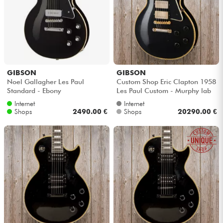
Kopfhörer
Mikros
DJ
GIBSON
GIBSON
Noel Gallagher Les Paul
Custom Shop Eric Clapton 1958
Live-Sound
Standard - Ebony
Les Paul Custom - Murphy lab
ebony
Internet
Internet
Shops
2490.00 €
Shops
20290.00 €
Licht
Drums
Blasinstrumente
Violinen & Quartett
Kinder