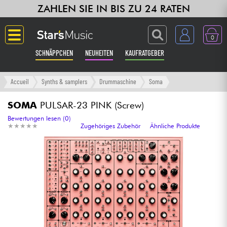
ZAHLEN SIE IN BIS ZU 24 RATEN
0
SCHNÄPPCHEN
NEUHEITEN
KAUFRATGEBER
Langue
Accueil
Synths & samplers
Drummaschine
Soma
Gitarre & Bass
SOMA
PULSAR-23 PINK (Screw)
Bewertungen lesen (0)
★
★
★
★
★
★
★
★
★
★
Zugehöriges Zubehör
Ähnliche Produkte
Verstärker & Effekte
Klaviere & Piano
Synths & samplers
Studio