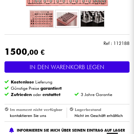
Kopfhörer
Mikros
DJ
Ref : 112188
1500
,00 €
Live-Sound
IN DEN WARENKORB LEGEN
Licht
Kostenlose
Lieferung
Drums
Günstige Preise
garantiert
Zufrieden
oder
erstattet
3 Jahre Garantie
Blasinstrumente
Im moment nicht verfügbar
Lagerbestand
kontaktieren Sie uns
Nicht im Geschäft erhältlich
Violinen & Quartett
INFORMIEREN SIE MICH ÜBER SEINEN EINTRAG AUF LAGER
Kinder