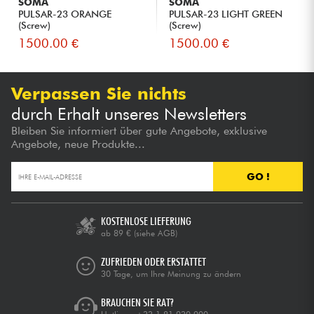
SOMA
SOMA
PULSAR-23 ORANGE
PULSAR-23 LIGHT GREEN
(Screw)
(Screw)
1500.00 €
1500.00 €
Verpassen Sie nichts
durch Erhalt unseres Newsletters
Bleiben Sie informiert über gute Angebote, exklusive
Angebote, neue Produkte...
GO !
KOSTENLOSE LIEFERUNG
ab 89 €
(siehe AGB)
ZUFRIEDEN ODER ERSTATTET
30 Tage, um Ihre Meinung zu ändern
BRAUCHEN SIE RAT?