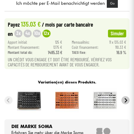
Ich möchte per E-Mail benachrichtigt werden
Go
Kabel & Zubehöre
135.03 €
Payez
/ mois
par carte bancaire
HiFi
3x
4x
10x
12x
en
Simuler
Apport initial:
125 €
Mensualités:
11 x 135.03 €
Bundle
Montant financement:
1375 €
Coût financement:
110.33 €
Montant total dù:
1485.33 €
TAEG fixe:
16.9 %
UN CRÉDIT VOUS ENGAGE ET DOIT ÊTRE REMBOURSÉ. VÉRIFIEZ VOS
Sehen Sie sich unsere Marken an
CAPACITÉS DE REMBOURSEMENT AVANT DE VOUS ENGAGER.
Variation(en) dieses Produkts.
DIE MARKE SOMA
Erfahren Sie mehr über die Marke Soma