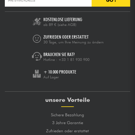
GO !
Kabel & Zubehöre
KOSTENLOSE LIEFERUNG
ab 89 €
(siehe AGB)
HiFi
ZUFRIEDEN ODER ERSTATTET
30 Tage, um Ihre Meinung zu ändern
Bundle
BRAUCHEN SIE RAT?
Hotline :
+33 1 81 930 900
Sehen Sie sich unsere Marken an
+ 10.000 PRODUKTE
Auf Lager
unsere Vorteile
Sichere Bezahlung
3 Jahre Garantie
Zufrieden oder erstattet