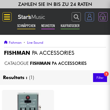
ZAHLEN SIE IN BIS ZU 24 RATEN
0
SCHNÄPPCHEN
NEUHEITEN
KAUFRATGEBER
Langue
Fishman
•
Live-Sound
Gitarre & Bass
FISHMAN
PA ACCESSORIES
Verstärker & Effekte
CATALOGUE
FISHMAN
PA ACCESSORIES
1
Klaviere & Piano
Resultats :
(1)
Filter
Synths & samplers
Studio