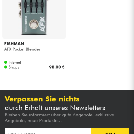
Kopfhörer
Mikros
DJ
FISHMAN
AFX Pocket Blender
Live-Sound
Internet
Shops
98.00 €
Licht
Drums
Verpassen Sie nichts
Blasinstrumente
durch Erhalt unseres Newsletters
Bleiben Sie informiert über gute Angebote, exklusive
Violinen & Quartett
Angebote, neue Produkte...
Kinder