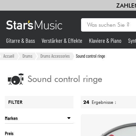
ZAHLEN
Gitarre & Bass
Verstärker & Effekte
Klaviere & Piano
Syn
Gitarre & Bass
Accueil
Drums
Drums Accessories
Sound control ringe
Synths & samplers
Sound control ringe
Mikros
24
Ergebnisse :
FILTER
Licht
Marken
Violinen & Quartett
EVANS
Preis
REMO