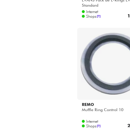
EVANS Pack de E-Rings E
Standard
Internet
1
Shops
[?]
REMO
Muffle Ring Control 10
Internet
2
Shops
[?]