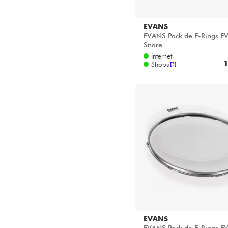
EVANS
EVANS Pack de E-Rings E
Snare
Internet
1
Shops
[?]
EVANS