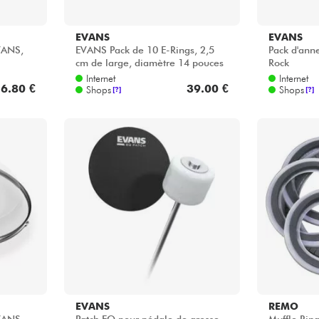
EVANS
EVANS
VANS,
EVANS Pack de 10 E-Rings, 2,5
Pack d'ann
cm de large, diamètre 14 pouces
Rock
Internet
Internet
6.80 €
39.00 €
Shops
Shops
[?]
[?]
EVANS
REMO