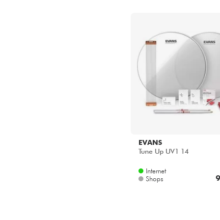
EVANS
Tune Up UV1 14
Internet
9
Shops