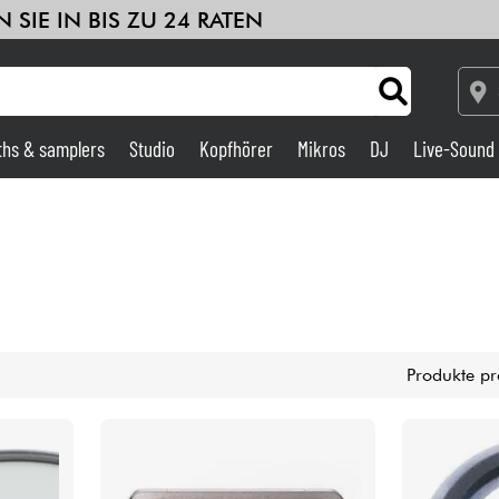
 SIE IN BIS ZU 24 RATEN
ths & samplers
Studio
Kopfhörer
Mikros
DJ
Live-Sound
Verstärker & Effekte
Studio
DJ
Produkte pr
Drums
Kinder