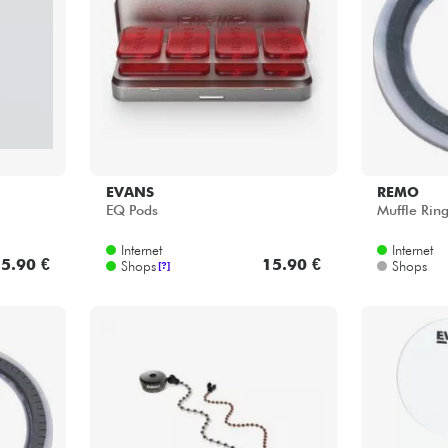
Bundle
Sehen Sie sich unsere Marken an
EVANS
REMO
EQ Pods
Muffle Ring
Internet
Internet
5.90 €
15.90 €
Shops
Shops
[?]