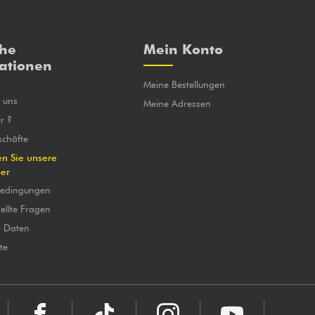
che
Mein Konto
ationen
Meine Bestellungen
e uns
Meine Adressen
r ?
chäfte
en Sie unsere
ber
bedingungen
ellte Fragen
e Daten
te