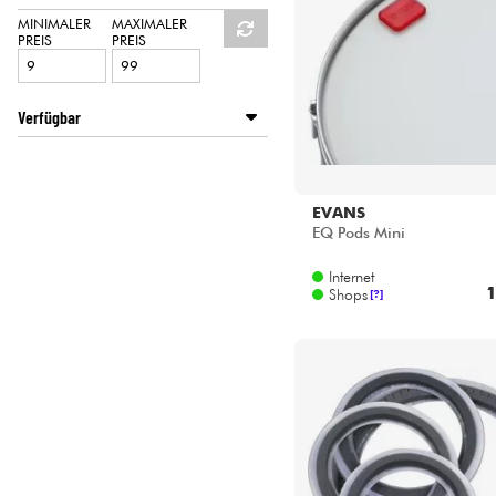
HiFi
VIC FIRTH
MINIMALER
MAXIMALER
PREIS
PREIS
Verfügbar
Disponible en ligne
Star's Music Bordeaux
Star's Music Bruge
EVANS
Star's Music Bruxelles
EQ Pods Mini
Star's Music Lille
Internet
Star's Music Lyon
1
Shops
[?]
Star's Music Paris
Star's Music Toulouse