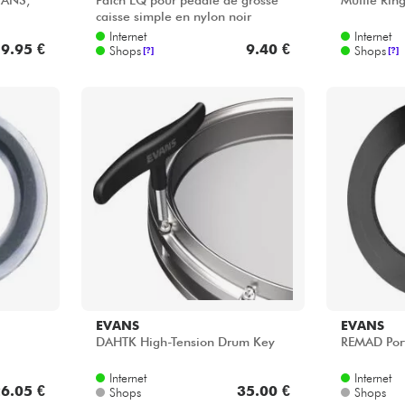
VANS,
Patch EQ pour pédale de grosse
Muffle Rin
caisse simple en nylon noir
Internet
Internet
9.95 €
9.40 €
Shops
Shops
[?]
[?]
EVANS
EVANS
DAHTK High-Tension Drum Key
REMAD Port 
Internet
Internet
6.05 €
35.00 €
Shops
Shops