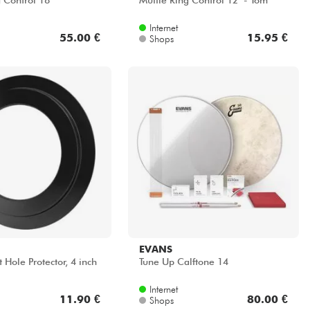
g Control 18
Muffle Ring Control 12" - Tom
Internet
55.00 €
15.95 €
Shops
EVANS
Hole Protector, 4 inch
Tune Up Calftone 14
Internet
11.90 €
80.00 €
Shops