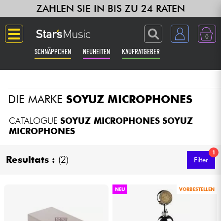
ZAHLEN SIE IN BIS ZU 24 RATEN
0
SCHNÄPPCHEN
NEUHEITEN
KAUFRATGEBER
Langue
DIE MARKE
SOYUZ MICROPHONES
Gitarre & Bass
CATALOGUE
SOYUZ MICROPHONES
SOYUZ
Verstärker & Effekte
MICROPHONES
Klaviere & Piano
1
Resultats :
(2)
Filter
Synths & samplers
NEU
VORBESTELLEN
Studio