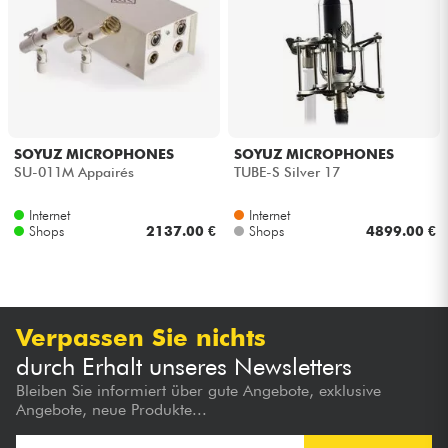
Kopfhörer
Mikros
DJ
SOYUZ MICROPHONES
SOYUZ MICROPHONES
SU-011M Appairés
TUBE-S Silver 17
Live-Sound
Internet
Internet
Licht
Shops
2137.00 €
Shops
4899.00 €
Drums
Verpassen Sie nichts
Blasinstrumente
durch Erhalt unseres Newsletters
Bleiben Sie informiert über gute Angebote, exklusive
Violinen & Quartett
Angebote, neue Produkte...
Kinder