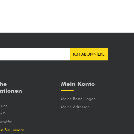
ICH ABONNIERE
che
Mein Konto
ationen
Meine Bestellungen
e uns
Meine Adressen
r ?
chäfte
en Sie unsere