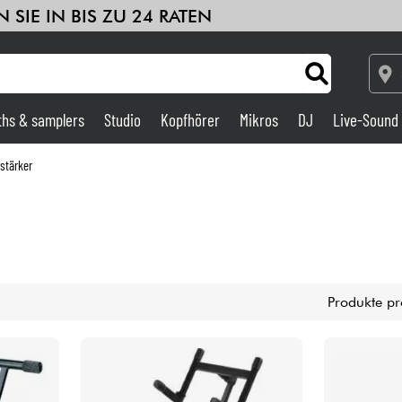
 SIE IN BIS ZU 24 RATEN
ths & samplers
Studio
Kopfhörer
Mikros
DJ
Live-Sound
Verstärker & Effekte
rstärker
Studio
DJ
Produkte pr
Drums
Kinder