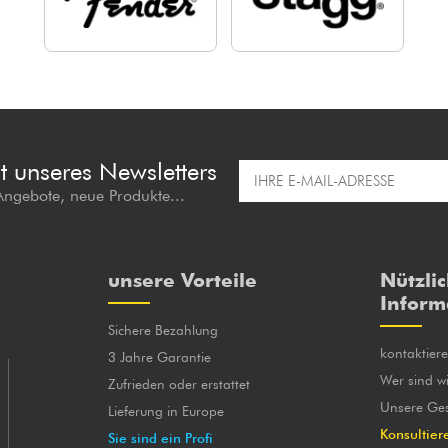
t unseres Newsletters
 Angebote, neue Produkte...
unsere Vorteile
Nützli
Inform
Sichere Bezahlung
kontaktier
3 Jahre Garantie
Wer sind wi
Zufrieden oder erstattet
Unsere Ges
Lieferung in Europe
Konsultier
Sie sind ein Profi