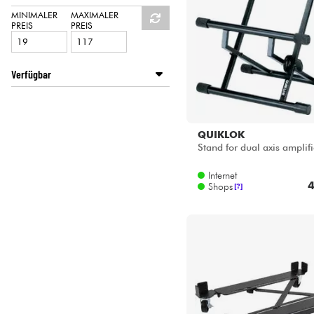
HiFi
QUIKLOK
MINIMALER
MAXIMALER
PREIS
PREIS
STAGG
Verfügbar
Disponible en ligne
Star's Music Bruxelles
Star's Music Lille
QUIKLOK
Star's Music Paris
Stand for dual axis amplifi
Star's Music Toulouse
Internet
4
Shops
[?]