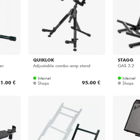
Bundle
Sehen Sie sich unsere Marken an
QUIKLOK
STAGG
er
Adjustable combo amp stand
GAS 3.2
Internet
Internet
1.00 €
95.00 €
Shops
Shops