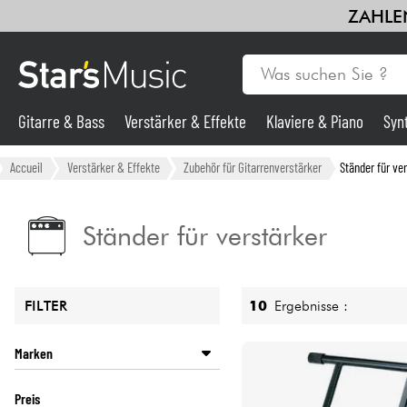
ZAHLEN
Gitarre & Bass
Verstärker & Effekte
Klaviere & Piano
Syn
Gitarre & Bass
Accueil
Verstärker & Effekte
Zubehör für Gitarrenverstärker
Ständer für ve
Synths & samplers
Ständer für verstärker
Mikros
10
Ergebnisse :
FILTER
Licht
Marken
Violinen & Quartett
FENDER
Preis
POWER ACOUSTICS