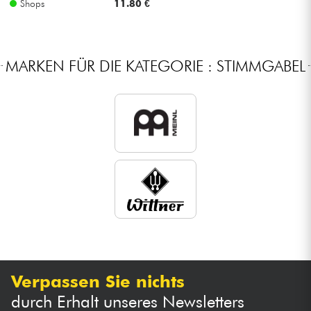
Shops
11.80 €
Kabel & Zubehöre
MARKEN FÜR DIE KATEGORIE : STIMMGABEL
HiFi
Bundle
Sehen Sie sich unsere Marken an
Verpassen Sie nichts
durch Erhalt unseres Newsletters