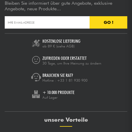
Bleiben Sie informiert über gute Angebote, exklusive
Angebote, neue Produkte...
GO !
KOSTENLOSE LIEFERUNG
ab 89 €
(siehe AGB)
ZUFRIEDEN ODER ERSTATTET
30 Tage, um Ihre Meinung zu ändern
BRAUCHEN SIE RAT?
Hotline :
+33 1 81 930 900
+ 10.000 PRODUKTE
Auf Lager
unsere Vorteile