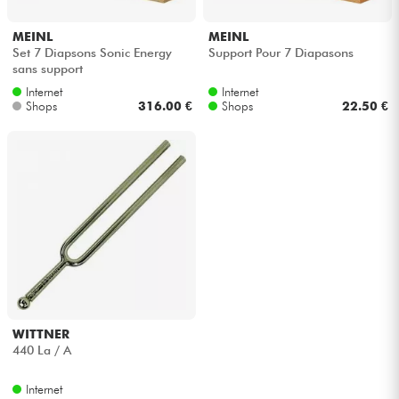
Kopfhörer
MEINL
MEINL
Set 7 Diapsons Sonic Energy
Support Pour 7 Diapasons
Mikros
sans support
Internet
Internet
Shops
316.00 €
Shops
22.50 €
DJ
Live-Sound
Licht
Drums
Blasinstrumente
WITTNER
Violinen & Quartett
440 La / A
Internet
Kinder