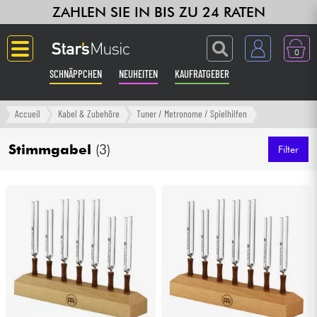
ZAHLEN SIE IN BIS ZU 24 RATEN
0
SCHNÄPPCHEN
NEUHEITEN
KAUFRATGEBER
Langue
Accueil
Kabel & Zubehöre
Tuner / Metronome / Spielhilfen
Gitarre & Bass
Stimmgabel
(3)
Filter
Verstärker & Effekte
Klaviere & Piano
Synths & samplers
Studio