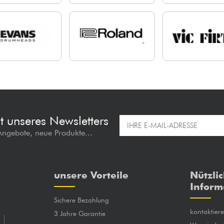
t unseres Newsletters
 Angebote, neue Produkte...
unsere Vorteile
Nützli
Inform
Sichere Bezahlung
kontaktier
3 Jahre Garantie