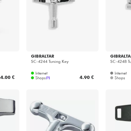
Bundle
Sehen Sie sich unsere Marken an
GIBRALTAR
GIBRALTA
SC-4244 Tuning Key
SC-4248 T
Internet
Internet
4.00 €
4.90 €
Shops
Shops
[?]