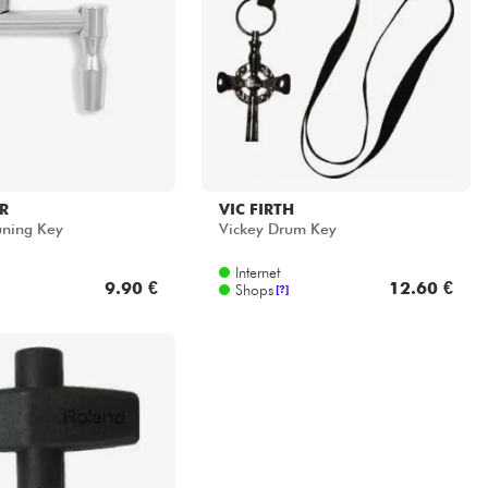
R
VIC FIRTH
uning Key
Vickey Drum Key
Internet
9.90 €
12.60 €
Shops
[?]