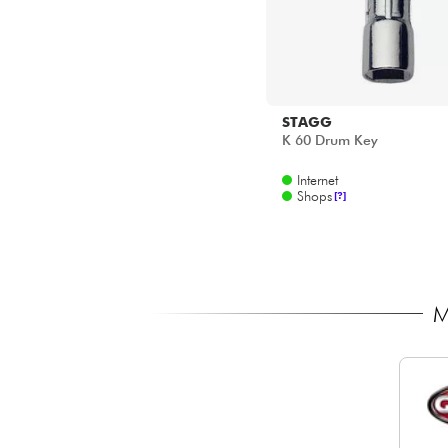
STAGG
K 60 Drum Key
Internet
Shops
[?]
M