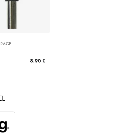
RRAGE
8.90 €
EL