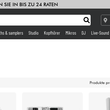
 SIE IN BIS ZU 24 RATEN
ths & samplers
Studio
Kopfhörer
Mikros
DJ
Live-Sound
Verstärker & Effekte
Studio
DJ
Produkte pr
Drums
Kinder