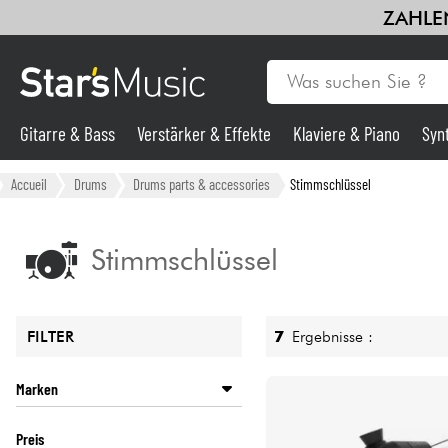
ZAHLEN
Gitarre & Bass
Verstärker & Effekte
Klaviere & Piano
Syn
Gitarre & Bass
Accueil
Drums
Drums parts & accessories
Stimmschlüssel
Synths & samplers
Stimmschlüssel
Mikros
7
Ergebnisse :
FILTER
Licht
Marken
Violinen & Quartett
EVANS
Preis
GIBRALTAR