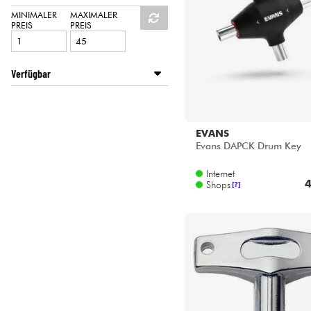
HiFi
PEARL
MINIMALER
MAXIMALER
PREIS
PREIS
ROLAND
STAGG
VIC FIRTH
Verfügbar
Disponible en ligne
Star's Music Bordeaux
Star's Music Bruge
EVANS
Star's Music Bruxelles
Evans DAPCK Drum Key
Star's Music Lille
Internet
Star's Music Lyon
4
Shops
[?]
Star's Music Paris