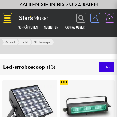
ZAHLEN SIE IN BIS ZU 24 RATEN
0
SCHNÄPPCHEN
NEUHEITEN
KAUFRATGEBER
Langue
Accueil
Licht
Stroboskope
Gitarre & Bass
Led-stroboscoop
(13)
Verstärker & Effekte
Filter
Klaviere & Piano
SALE
Synths & samplers
Studio