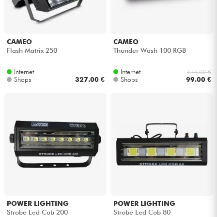
Kopfhörer
Mikros
CAMEO
CAMEO
Flash Matrix 250
Thunder Wash 100 RGB
DJ
Internet
Internet
114.00 €
Shops
327.00 €
Shops
99.00 €
Live-Sound
Licht
Drums
Blasinstrumente
Violinen & Quartett
POWER LIGHTING
POWER LIGHTING
Strobe Led Cob 200
Strobe Led Cob 80
Kinder