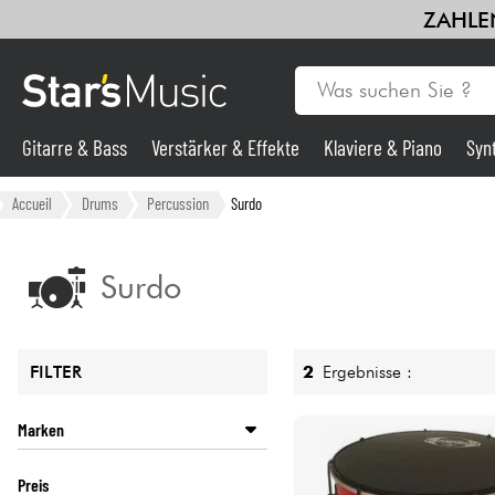
ZAHLEN
Gitarre & Bass
Verstärker & Effekte
Klaviere & Piano
Syn
Gitarre & Bass
Accueil
Drums
Percussion
Surdo
Synths & samplers
Surdo
Mikros
2
Ergebnisse :
FILTER
Licht
Marken
Violinen & Quartett
CONTEMPORANEA
Preis
MEINL