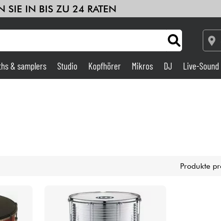
 SIE IN BIS ZU 24 RATEN
ths & samplers
Studio
Kopfhörer
Mikros
DJ
Live-Sound
Verstärker & Effekte
Studio
DJ
Produkte pr
Drums
Kinder