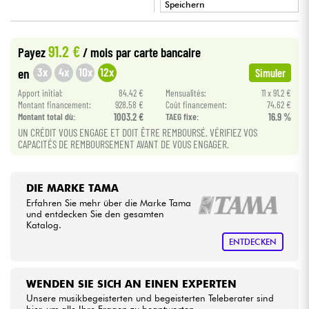
Speichern
•
Kabel & Zubehöre
Star
'
S
Music
BRUXELLES
91.2 €
Payez
/ mois
par carte bancaire
3x
4x
10x
12x
HiFi
en
Simuler
Apport initial:
84.42 €
Mensualités:
11 x 91.2 €
Montant financement:
928.58 €
Coût financement:
74.62 €
Bundle
Montant total dù:
1003.2 €
TAEG fixe:
16.9 %
UN CRÉDIT VOUS ENGAGE ET DOIT ÊTRE REMBOURSÉ. VÉRIFIEZ VOS
Sehen Sie sich unsere Marken an
CAPACITÉS DE REMBOURSEMENT AVANT DE VOUS ENGAGER.
DIE MARKE TAMA
Erfahren Sie mehr über die Marke Tama
und entdecken Sie den gesamten
Katalog.
ENTDECKEN
WENDEN SIE SICH AN EINEN EXPERTEN
Unsere musikbegeisterten und begeisterten Teleberater sind