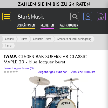
ZAHLEN SIE IN BIS ZU 24 RATEN
0
SCHNÄPPCHEN
NEUHEITEN
KAUFRATGEBER
Langue
Accueil
Drums
Acoustic Drums
Standard akustik schlagzeug
Tama
Gitarre & Bass
TAMA
CL50RS-BAB SUPERSTAR CLASSIC
MAPLE 20 - blue lacquer burst
Verstärker & Effekte
Bewertungen lesen (0)
★
★
★
★
★
★
★
★
★
★
Zugehöriges Zubehör
Ähnliche Produkte
Klaviere & Piano
Synths & samplers
Studio