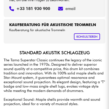
hier, um alle Ihre Fragen zu beantworten.
+33 181 930 900
email
KAUFBERATUNG FÜR AKUSTISCHE TROMMELN
Kaufberatung für akustische Trommeln
KONSULTIEREN
STANDARD AKUSTIK SCHLAGZEUG
The Tama Superstar Classic continues the legacy of the iconic
series launched in the 1970s. Designed to deliver superior
sound quality at a competitive price, this drum kit combines
tradition and innovation. With its 100% solid maple shells and
Star-Mount system, it guarantees optimal resonance and
exceptional sound projection. Its elegant design, featuring a "T"
badge and low-mass single-shell lugs, evokes vintage style
while meeting the modern demands of drummers.
Exceptional Sound: Maple shells provide warmth and sound
projection, ideal for a variety of musical styles.