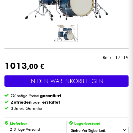
Kopfhörer
Mikros
DJ
Live-Sound
Ref : 117119
1013
,00 €
Licht
IN DEN WARENKORB LEGEN
Drums
Günstige Preise
garantiert
Blasinstrumente
Zufrieden
oder
erstattet
3 Jahre Garantie
Violinen & Quartett
Lieferbar
Lagerbestand
2-3 Tage Versand
Siehe Verfügbarkeit.
Kinder