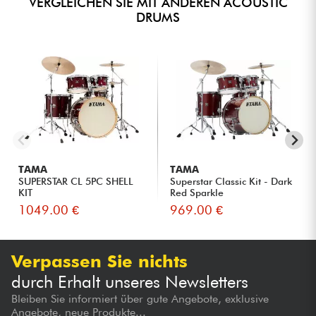
VERGLEICHEN SIE MIT ANDEREN ACOUSTIC
DRUMS
TAMA
TAMA
SUPERSTAR CL 5PC SHELL
Superstar Classic Kit - Dark
KIT
Red Sparkle
1049.00 €
969.00 €
Verpassen Sie nichts
durch Erhalt unseres Newsletters
Bleiben Sie informiert über gute Angebote, exklusive
Angebote, neue Produkte...