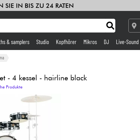
 SIE IN BIS ZU 24 RATEN
ths & samplers
Studio
Kopfhörer
Mikros
DJ
Live-Sound
Verstärker & Effekte
ma
Studio
 4 kessel - hairline black
che Produkte
DJ
Drums
Kinder