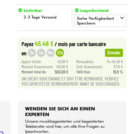
Lieferbar
Lagerbestand
2-3 Tage Versand
Siehe Verfügbarkeit.
Speichern
•
Star
'
S
Music
BORDEAUX
45.46 €
Payez
/ mois
par carte bancaire
3x
4x
10x
12x
en
Simuler
Apport initial:
42.08 €
Mensualités:
11 x 45.46 €
Montant financement:
462.92 €
Coût financement:
37.14 €
Montant total dù:
500.06 €
TAEG fixe:
16.9 %
UN CRÉDIT VOUS ENGAGE ET DOIT ÊTRE REMBOURSÉ. VÉRIFIEZ
VOS CAPACITÉS DE REMBOURSEMENT AVANT DE VOUS ENGAGER.
WENDEN SIE SICH AN EINEN
EXPERTEN
Unsere musikbegeisterten und begeisterten
Teleberater sind hier, um alle Ihre Fragen zu
beantworten.