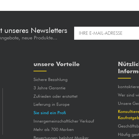
t unseres Newsletters
 Angebote, neue Produkte...
unsere Vorteile
Nützli
Inform
Sichere Bezahlung
kontaktier
3 Jahre Garantie
Wer sind wi
Zufrieden oder erstattet
Unsere Ges
Lieferung in Europe
Konsultier
Sie sind ein Profi
Kaufratge
Innergemeinschaftlicher Verkauf
Geschäfts
Mehr als 700 Marken
Häufig gest
Bewertungen belohnt Musiker