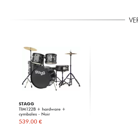
VE
STAGG
TIM122B + hardware +
cymbales - Noir
539.00 €