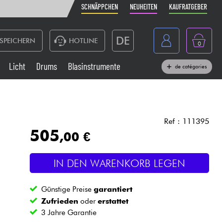
SCHNÄPPCHEN
NEUHEITEN
KAUFRATGEBER
DE
SPEICHERN
HOTLINE
0
France
Licht
Drums
Blasinstrumente
de catégories
Belgique
Klaviere & Piano
België
Kopfhörer
España
Ref : 111395
505
,00 €
Nederland
Live-Sound
English
IN DEN WARENKORB LEGEN
Blasinstrumente
Günstige Preise
garantiert
Kabel & Zubehöre
Zufrieden
oder
erstattet
3 Jahre Garantie