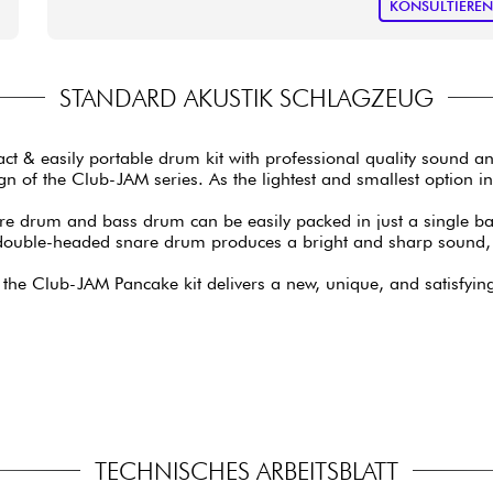
KONSULTIERE
STANDARD AKUSTIK SCHLAGZEUG
 & easily portable drum kit with professional quality sound and
gn of the Club-JAM series. As the lightest and smallest option i
re drum and bass drum can be easily packed in just a single bag
double-headed snare drum produces a bright and sharp sound, 
o, the Club-JAM Pancake kit delivers a new, unique, and satisfyin
TECHNISCHES ARBEITSBLATT