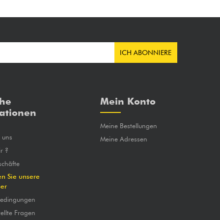
ICH ABONNIERE
che
Mein Konto
ationen
Meine Bestellungen
e uns
Meine Adressen
r ?
chäfte
en Sie unsere
ber
bedingungen
ellte Fragen