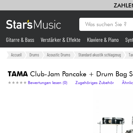
ZAHLEN
Gitarre & Bass
Verstärker & Effekte
Klaviere & Piano
Syn
Gitarre & Bass
Accueil
Drums
Acoustic Drums
Standard akustik schlagzeug
Ta
Synths & samplers
TAMA
Club-Jam Pancake + Drum Bag Set -
★
★
★
★
★
★
★
★
★
★
Bewertungen lesen (0)
Zugehöriges Zubehör
Ähnli
Mikros
Licht
Violinen & Quartett