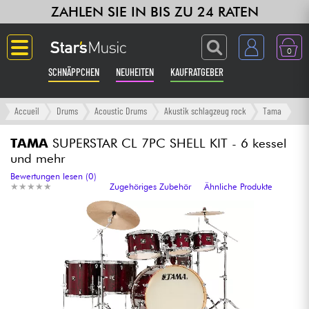
ZAHLEN SIE IN BIS ZU 24 RATEN
0
SCHNÄPPCHEN
NEUHEITEN
KAUFRATGEBER
Langue
Accueil
Drums
Acoustic Drums
Akustik schlagzeug rock
Tama
Gitarre & Bass
TAMA
SUPERSTAR CL 7PC SHELL KIT - 6 kessel
und mehr
Verstärker & Effekte
Bewertungen lesen (0)
★
★
★
★
★
★
★
★
★
★
Zugehöriges Zubehör
Ähnliche Produkte
Klaviere & Piano
Synths & samplers
Studio