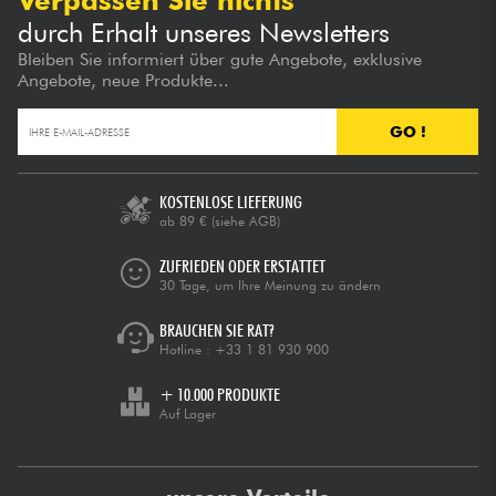
Verpassen Sie nichts
durch Erhalt unseres Newsletters
Bleiben Sie informiert über gute Angebote, exklusive
Angebote, neue Produkte...
GO !
KOSTENLOSE LIEFERUNG
ab 89 €
(siehe AGB)
ZUFRIEDEN ODER ERSTATTET
30 Tage, um Ihre Meinung zu ändern
BRAUCHEN SIE RAT?
Hotline :
+33 1 81 930 900
+ 10.000 PRODUKTE
Auf Lager