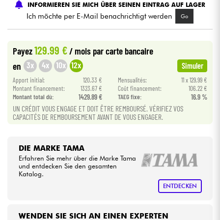
INFORMIEREN SIE MICH ÜBER SEINEN EINTRAG AUF LAGER
Ich möchte per E-Mail benachrichtigt werden
Go
Kabel & Zubehöre
129.99 €
Payez
/ mois
par carte bancaire
HiFi
3x
4x
10x
12x
en
Simuler
Bundle
Apport initial:
120.33 €
Mensualités:
11 x 129.99 €
Montant financement:
1323.67 €
Coût financement:
106.22 €
Montant total dù:
1429.89 €
TAEG fixe:
16.9 %
Sehen Sie sich unsere Marken an
UN CRÉDIT VOUS ENGAGE ET DOIT ÊTRE REMBOURSÉ. VÉRIFIEZ VOS
CAPACITÉS DE REMBOURSEMENT AVANT DE VOUS ENGAGER.
DIE MARKE TAMA
Erfahren Sie mehr über die Marke Tama
und entdecken Sie den gesamten
Katalog.
ENTDECKEN
WENDEN SIE SICH AN EINEN EXPERTEN