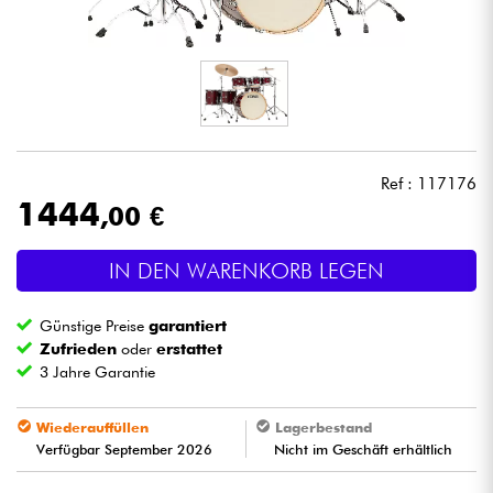
Kopfhörer
Mikros
DJ
Ref : 117176
Live-Sound
1444
,00 €
Licht
IN DEN WARENKORB LEGEN
Drums
Günstige Preise
garantiert
Zufrieden
oder
erstattet
Blasinstrumente
3 Jahre Garantie
Wiederauffüllen
Lagerbestand
Violinen & Quartett
Verfügbar September 2026
Nicht im Geschäft erhältlich
Kinder