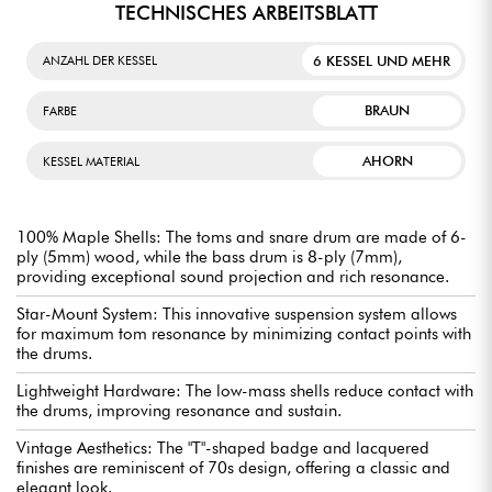
TECHNISCHES ARBEITSBLATT
6 KESSEL UND MEHR
ANZAHL DER KESSEL
BRAUN
FARBE
AHORN
KESSEL MATERIAL
100% Maple Shells: The toms and snare drum are made of 6-
ply (5mm) wood, while the bass drum is 8-ply (7mm),
providing exceptional sound projection and rich resonance.
Star-Mount System: This innovative suspension system allows
for maximum tom resonance by minimizing contact points with
the drums.
Lightweight Hardware: The low-mass shells reduce contact with
the drums, improving resonance and sustain.
Vintage Aesthetics: The "T"-shaped badge and lacquered
finishes are reminiscent of 70s design, offering a classic and
elegant look.