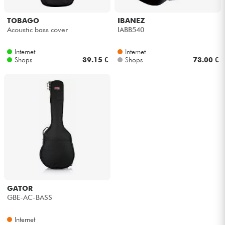
Kopfhörer
TOBAGO
IBANEZ
Acoustic bass cover
IABB540
Mikros
Internet
Internet
Shops
39.15 €
Shops
73.00 €
DJ
Live-Sound
Licht
Drums
Blasinstrumente
GATOR
Violinen & Quartett
GBE-AC-BASS
Internet
Kinder