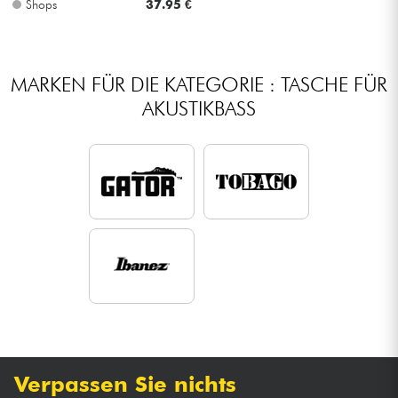
Shops
37.95 €
Kabel & Zubehöre
MARKEN FÜR DIE KATEGORIE : TASCHE FÜR
HiFi
AKUSTIKBASS
Bundle
Sehen Sie sich unsere Marken an
Verpassen Sie nichts