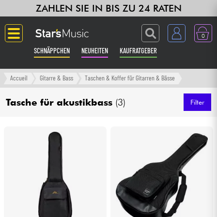
ZAHLEN SIE IN BIS ZU 24 RATEN
0
SCHNÄPPCHEN
NEUHEITEN
KAUFRATGEBER
Langue
Accueil
Gitarre & Bass
Taschen & Koffer für Gitarren & Bässe
Gitarre & Bass
Tasche für akustikbass
(3)
Filter
Verstärker & Effekte
Klaviere & Piano
Synths & samplers
Studio