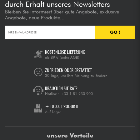
durch Erhalt unseres Newsletters
Bleiben Sie informiert über gute Angebote, exklusive
Angebote, neue Produkte...
GO !
KOSTENLOSE LIEFERUNG
ab 89 €
(siehe AGB)
ZUFRIEDEN ODER ERSTATTET
30 Tage, um Ihre Meinung zu ändern
BRAUCHEN SIE RAT?
Hotline :
+33 1 81 930 900
+ 10.000 PRODUKTE
Auf Lager
unsere Vorteile