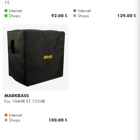
15
Internet
Internet
Kabel & Zubehöre
Shops
92.00 €
Shops
139.00 €
HiFi
Bundle
Sehen Sie sich unsere Marken an
MARKBASS
For 104HR ET 151HR
Internet
Shops
100.00 €