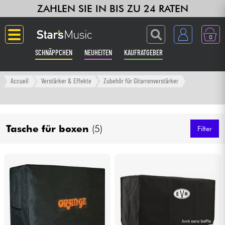
ZAHLEN SIE IN BIS ZU 24 RATEN
0
SCHNÄPPCHEN
NEUHEITEN
KAUFRATGEBER
Langue
Accueil
Verstärker & Effekte
Zubehör für Gitarrenverstärker
Gitarre & Bass
Tasche für boxen
(5)
Verstärker & Effekte
Filter
Klaviere & Piano
Synths & samplers
Studio