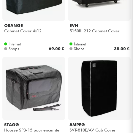
Kopfhörer
Mikros
ORANGE
EVH
Cabinet Cover 4x12
5150III 212 Cabinet Cover
DJ
Internet
Internet
Shops
69.00 €
Shops
38.00 €
Live-Sound
Licht
Drums
Blasinstrumente
Violinen & Quartett
STAGG
AMPEG
Housse SPB-15 pour enceinte
SVT-810E/AV Cab Cover
Kinder