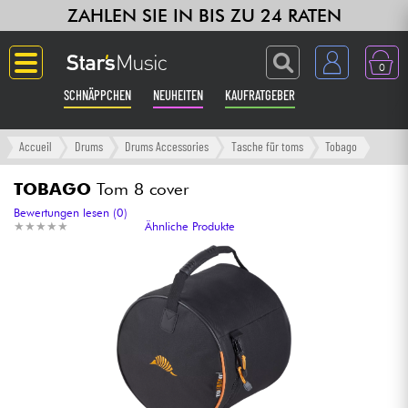
ZAHLEN SIE IN BIS ZU 24 RATEN
0
SCHNÄPPCHEN
NEUHEITEN
KAUFRATGEBER
Langue
Accueil
Drums
Drums Accessories
Tasche für toms
Tobago
Gitarre & Bass
TOBAGO
Tom 8 cover
Bewertungen lesen (0)
★
★
★
★
★
★
★
★
★
★
Ähnliche Produkte
Verstärker & Effekte
Klaviere & Piano
Synths & samplers
Studio