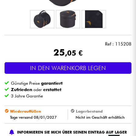
Kopfhörer
Mikros
DJ
Ref : 115208
25
,05 €
Live-Sound
IN DEN WARENKORB LEGEN
Licht
Günstige Preise
garantiert
Drums
Zufrieden
oder
erstattet
3 Jahre Garantie
Blasinstrumente
Wiederauffüllen
Lagerbestand
Tage versand 08/01/2027
Nicht im Geschäft erhältlich
Violinen & Quartett
INFORMIEREN SIE MICH ÜBER SEINEN EINTRAG AUF LAGER
Kinder