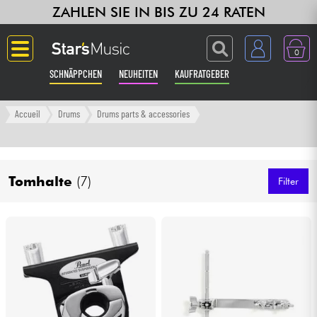
ZAHLEN SIE IN BIS ZU 24 RATEN
0
SCHNÄPPCHEN
NEUHEITEN
KAUFRATGEBER
Langue
Accueil
Drums
Drums parts & accessories
Gitarre & Bass
Tomhalte
(7)
Verstärker & Effekte
Filter
Klaviere & Piano
Synths & samplers
Studio