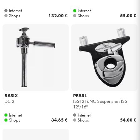
Internet
Internet
Kabel & Zubehöre
Shops
132.00 €
Shops
55.00 €
HiFi
Bundle
Sehen Sie sich unsere Marken an
BASIX
PEARL
DC 2
ISS1216NC Suspension ISS
12"/16"
Internet
Internet
Shops
34.65 €
Shops
54.00 €