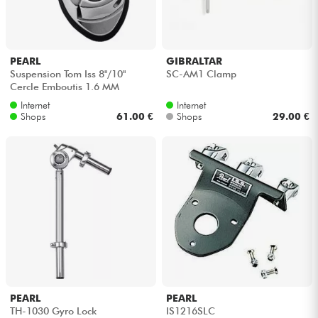
Kopfhörer
Mikros
PEARL
GIBRALTAR
Suspension Tom Iss 8"/10"
SC-AM1 Clamp
Cercle Emboutis 1.6 MM
DJ
Internet
Internet
Shops
61.00 €
Shops
29.00 €
Live-Sound
Licht
Drums
Blasinstrumente
Violinen & Quartett
PEARL
PEARL
TH-1030 Gyro Lock
IS1216SLC
Kinder