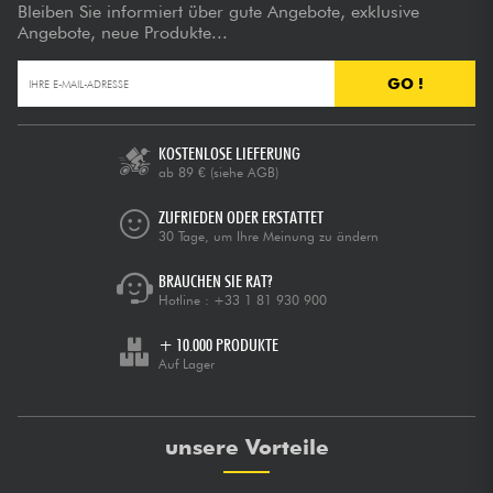
Bleiben Sie informiert über gute Angebote, exklusive
Angebote, neue Produkte...
GO !
KOSTENLOSE LIEFERUNG
ab 89 €
(siehe AGB)
ZUFRIEDEN ODER ERSTATTET
30 Tage, um Ihre Meinung zu ändern
BRAUCHEN SIE RAT?
Hotline :
+33 1 81 930 900
+ 10.000 PRODUKTE
Auf Lager
unsere Vorteile