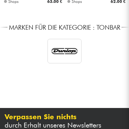
Shops
63.00 €
Shops
62.00 €
Kabel & Zubehöre
MARKEN FÜR DIE KATEGORIE : TONBAR
HiFi
Bundle
Sehen Sie sich unsere Marken an
Verpassen Sie nichts
durch Erhalt unseres Newsletters