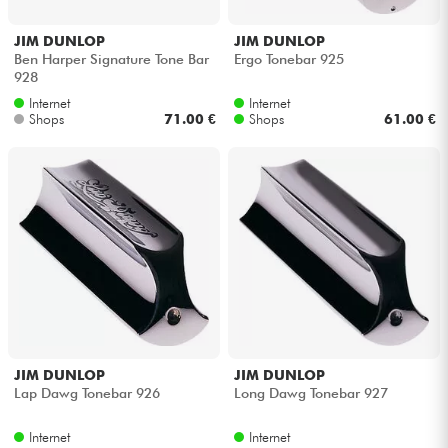
Kopfhörer
JIM DUNLOP
JIM DUNLOP
Ben Harper Signature Tone Bar
Ergo Tonebar 925
Mikros
928
Internet
Internet
Shops
71.00 €
Shops
61.00 €
DJ
Live-Sound
Licht
Drums
Blasinstrumente
JIM DUNLOP
JIM DUNLOP
Violinen & Quartett
Lap Dawg Tonebar 926
Long Dawg Tonebar 927
Internet
Internet
Kinder