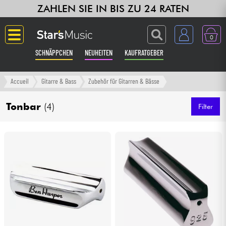
ZAHLEN SIE IN BIS ZU 24 RATEN
0
SCHNÄPPCHEN
NEUHEITEN
KAUFRATGEBER
Langue
Accueil
Gitarre & Bass
Zubehör für Gitarren & Bässe
Gitarre & Bass
Tonbar
(4)
Filter
Verstärker & Effekte
Klaviere & Piano
Synths & samplers
Studio