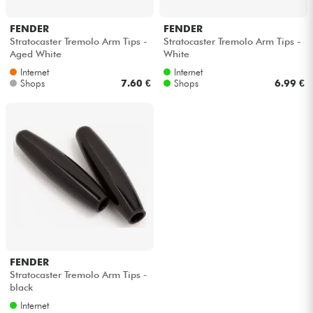
Kopfhörer
FENDER
FENDER
Stratocaster Tremolo Arm Tips -
Stratocaster Tremolo Arm Tips -
Mikros
Aged White
White
Internet
Internet
Shops
7.60 €
Shops
6.99 €
DJ
Live-Sound
Licht
Drums
Blasinstrumente
FENDER
Violinen & Quartett
Stratocaster Tremolo Arm Tips -
black
Internet
Kinder