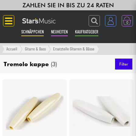
ZAHLEN SIE IN BIS ZU 24 RATEN
0
SCHNÄPPCHEN
NEUHEITEN
KAUFRATGEBER
Langue
Accueil
Gitarre & Bass
Ersatzteile Gitarren & Bässe
Gitarre & Bass
Tremolo kappe
(3)
Filter
Verstärker & Effekte
Klaviere & Piano
Synths & samplers
Studio