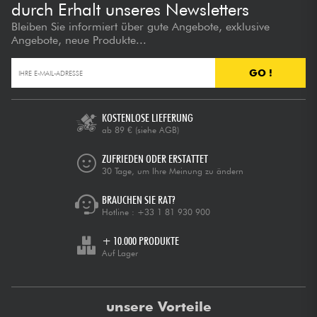
durch Erhalt unseres Newsletters
Bleiben Sie informiert über gute Angebote, exklusive
Angebote, neue Produkte...
GO !
KOSTENLOSE LIEFERUNG
ab 89 €
(siehe AGB)
ZUFRIEDEN ODER ERSTATTET
30 Tage, um Ihre Meinung zu ändern
BRAUCHEN SIE RAT?
Hotline :
+33 1 81 930 900
+ 10.000 PRODUKTE
Auf Lager
unsere Vorteile