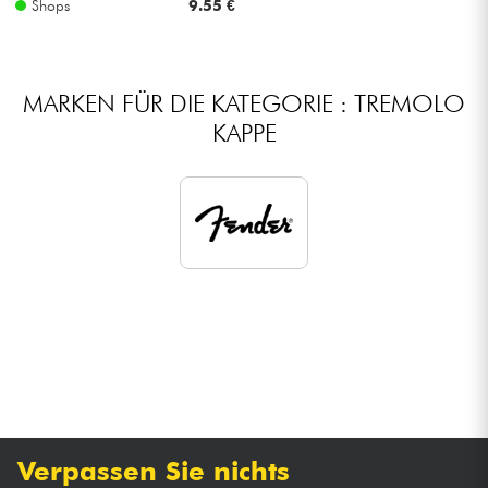
Shops
9.55 €
Kabel & Zubehöre
MARKEN FÜR DIE KATEGORIE : TREMOLO
HiFi
KAPPE
Bundle
Sehen Sie sich unsere Marken an
Verpassen Sie nichts