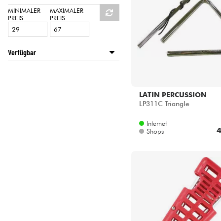
HiFi
MEINL
MINIMALER
MAXIMALER
PREIS
PREIS
Verfügbar
Disponible en ligne
Star's Music Bruge
Star's Music Bruxelles
LATIN PERCUSSION
Star's Music Lyon
LP311C Triangle
Internet
4
Shops