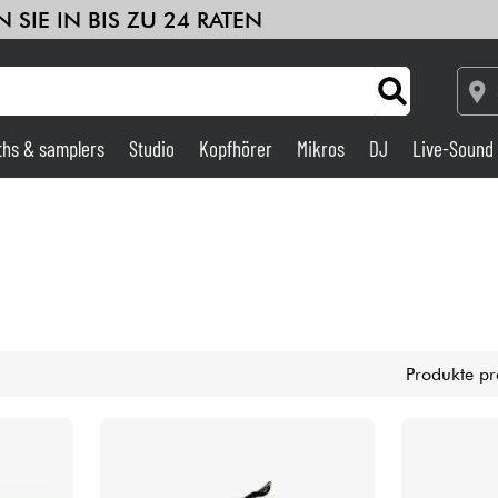
 SIE IN BIS ZU 24 RATEN
ths & samplers
Studio
Kopfhörer
Mikros
DJ
Live-Sound
Verstärker & Effekte
Studio
DJ
Produkte pr
Drums
Kinder