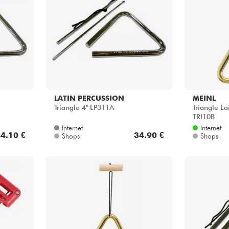
Bundle
Sehen Sie sich unsere Marken an
LATIN PERCUSSION
MEINL
Triangle 4" LP311A
Triangle La
TRI10B
Internet
Internet
4.10 €
34.90 €
Shops
Shops