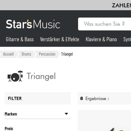
ZAHLEN
Gitarre & Bass
Verstärker & Effekte
Klaviere & Piano
Syn
Gitarre & Bass
Accueil
Drums
Percussion
Triangel
Synths & samplers
Triangel
Mikros
8
Ergebnisse :
FILTER
Licht
Marken
Violinen & Quartett
LATIN PERCUSSION
Preis
LP