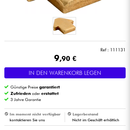
Kopfhörer
Mikros
DJ
Ref : 111131
Live-Sound
9
,90 €
Licht
IN DEN WARENKORB LEGEN
Drums
Günstige Preise
garantiert
Zufrieden
oder
erstattet
Blasinstrumente
3 Jahre Garantie
Violinen & Quartett
Im moment nicht verfügbar
Lagerbestand
kontaktieren Sie uns
Nicht im Geschäft erhältlich
Kinder