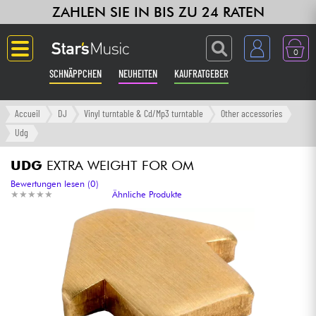
ZAHLEN SIE IN BIS ZU 24 RATEN
0
SCHNÄPPCHEN
NEUHEITEN
KAUFRATGEBER
Langue
Accueil
DJ
Vinyl turntable & Cd/Mp3 turntable
Other accessories
Udg
Gitarre & Bass
UDG
EXTRA WEIGHT FOR OM
Verstärker & Effekte
Bewertungen lesen (0)
★
★
★
★
★
★
★
★
★
★
Ähnliche Produkte
Klaviere & Piano
Synths & samplers
Studio