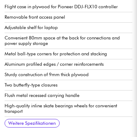
Flight case in plywood for Pioneer DDJ-FLX10 controller
Removable front access panel
Adjustable shelf for laptop
Convenient 80mm space at the back for connections and
power supply storage
Metal ball-type corners for protection and stacking
Aluminum profiled edges / corner reinforcements
Sturdy construction of 9mm thick plywood
Two butterfly-type closures
Flush metal recessed carrying handle
High-quality inline skate bearings wheels for convenient
transport
Color: black
External dimensions (L x H x D): 824 x 529 x 243 mm
Internal dimensions (L x H x D): 718 x 391 x 55 mm
Weight: 16 kg
Weitere Spezifikationen