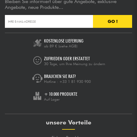
Bleiben Sie informiert über gute Angebote, exklusive
Angebote, neue Produkte...
GO !
KOSTENLOSE LIEFERUNG
ab 89 €
(siehe AGB)
ZUFRIEDEN ODER ERSTATTET
30 Tage, um Ihre Meinung zu ändern
BRAUCHEN SIE RAT?
Hotline :
+33 1 81 930 900
+ 10.000 PRODUKTE
Auf Lager
unsere Vorteile