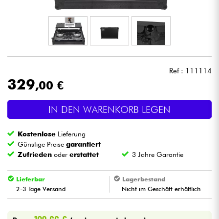
Kopfhörer
Mikros
DJ
Ref : 111114
329
,00 €
Live-Sound
IN DEN WARENKORB LEGEN
Licht
Kostenlose
Lieferung
Drums
Günstige Preise
garantiert
Zufrieden
oder
erstattet
3 Jahre Garantie
Blasinstrumente
Lieferbar
Lagerbestand
2-3 Tage Versand
Nicht im Geschäft erhältlich
Violinen & Quartett
Kinder