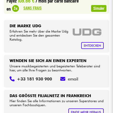
109.66 €
Payez
/ mois
par carte bancaire
SANS FRAIS
3x
en
Simuler
Kabel & Zubehöre
HiFi
DIE MARKE UDG
Erfahren Sie mehr über die Marke Udg
und entdecken Sie den gesamten
Bundle
Katalog.
ENTDECKEN
Sehen Sie sich unsere Marken an
WENDEN SIE SICH AN EINEN EXPERTEN
Unsere musikbegeisterten und begeisterten Teleberater sind
hier, um alle Ihre Fragen zu beantworten.
+33 181 930 900
email
DAS GRÖSSTE FILIALNETZ IN FRANKREICH
Hier finden Sie alle Informationen zu unseren Superstores und
unseren Fachboutiquen.
FINDE MEHR HERAUS