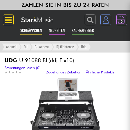
ZAHLEN SIE IN BIS ZU 24 RATEN
0
SCHNÄPPCHEN
NEUHEITEN
KAUFRATGEBER
Langue
Accueil
DJ
DJ Access
Dj flightcase
Udg
Gitarre & Bass
UDG
U 91088 BL(ddj Flx10)
Bewertungen lesen (0)
★
★
★
★
★
★
★
★
★
★
Zugehöriges Zubehör
Ähnliche Produkte
Verstärker & Effekte
Klaviere & Piano
Synths & samplers
Studio