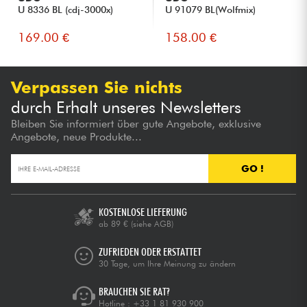
U 8336 BL (cdj-3000x)
U 91079 BL(Wolfmix)
169.00 €
158.00 €
Verpassen Sie nichts
durch Erhalt unseres Newsletters
Bleiben Sie informiert über gute Angebote, exklusive
Angebote, neue Produkte...
GO !
KOSTENLOSE LIEFERUNG
ab 89 €
(siehe AGB)
ZUFRIEDEN ODER ERSTATTET
30 Tage, um Ihre Meinung zu ändern
BRAUCHEN SIE RAT?
Hotline :
+33 1 81 930 900