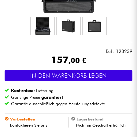
Kopfhörer
Mikros
DJ
Ref : 123239
Live-Sound
157
,00 €
Licht
IN DEN WARENKORB LEGEN
Drums
Kostenlose
Lieferung
Günstige Preise
garantiert
Blasinstrumente
Garantie ausschließlich gegen Herstellungsdefekte
Vorbestellen
Lagerbestand
Violinen & Quartett
kontaktieren Sie uns
Nicht im Geschäft erhältlich
Kinder