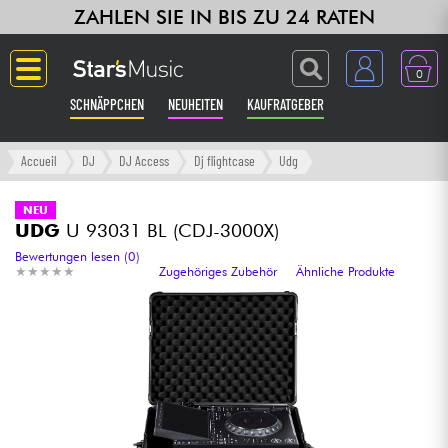
ZAHLEN SIE IN BIS ZU 24 RATEN
0
SCHNÄPPCHEN
NEUHEITEN
KAUFRATGEBER
Langue
Accueil
DJ
DJ Access
Dj flightcase
Udg
Gitarre & Bass
NEU
UDG
U 93031 BL (CDJ-3000X)
Verstärker & Effekte
Bewertungen lesen (0)
★
★
★
★
★
★
★
★
★
★
Zugehöriges Zubehör
Ähnliche Produkte
Klaviere & Piano
Synths & samplers
Studio