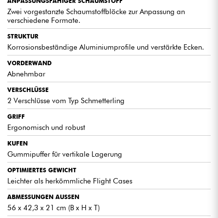
ANPASSUNGSFÄHIGER SCHAUMSTOFF
Zwei vorgestanzte Schaumstoffblöcke zur Anpassung an
verschiedene Formate.
STRUKTUR
Korrosionsbeständige Aluminiumprofile und verstärkte Ecken.
VORDERWAND
Abnehmbar
VERSCHLÜSSE
2 Verschlüsse vom Typ Schmetterling
GRIFF
Ergonomisch und robust
KUFEN
Gummipuffer für vertikale Lagerung
OPTIMIERTES GEWICHT
Leichter als herkömmliche Flight Cases
ABMESSUNGEN AUSSEN
56 x 42,3 x 21 cm (B x H x T)