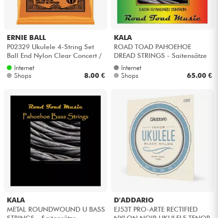
ERNIE BALL
KALA
P02329 Ukulele 4-String Set
ROAD TOAD PAHOEHOE
Ball End Nylon Clear Concert /
DREAD STRINGS - Saitensätze
Soprano 28-28 - Satz mit 4 s...
Internet
Internet
Shops
8.00 €
Shops
65.00 €
KALA
D'ADDARIO
METAL ROUNDWOUND U BASS
EJ53T PRO-ARTE RECTIFIED
STRINGS - Saitensätze
NYLON NOIR UKULELE TENOR