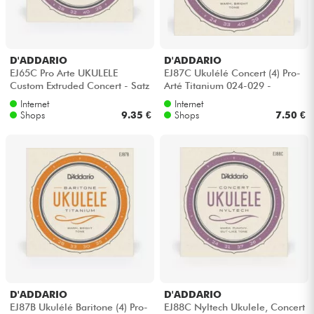
Kopfhörer
Mikros
D'ADDARIO
D'ADDARIO
EJ65C Pro Arte UKULELE
EJ87C Ukulélé Concert (4) Pro-
Custom Extruded Concert - Satz
Arté Titanium 024-029 -
DJ
mit 4 saiten
Saitensätze
Internet
Internet
Shops
9.35 €
Shops
7.50 €
Live-Sound
Licht
Drums
Blasinstrumente
Violinen & Quartett
D'ADDARIO
D'ADDARIO
EJ87B Ukulélé Baritone (4) Pro-
EJ88C Nyltech Ukulele, Concert
Kinder