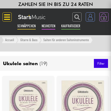
ZAHLEN SIE IN BIS ZU 24 RATEN
0
SCHNÄPPCHEN
NEUHEITEN
KAUFRATGEBER
Langue
Accueil
Gitarre & Bass
Saiten für anderen Saiteninstrumente
Gitarre & Bass
Ukulele saiten
(19)
Verstärker & Effekte
Filter
Klaviere & Piano
Synths & samplers
Studio