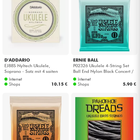
D'ADDARIO
ERNIE BALL
EJ88S Nyltech Ukulele,
P02326 Ukulele 4-String Set
Soprano - Satz mit 4 saiten
Ball End Nylon Black Concert /
Soprano 28-28 - Satz mit 4 s...
Internet
Internet
Shops
10.15 €
Shops
5.90 €