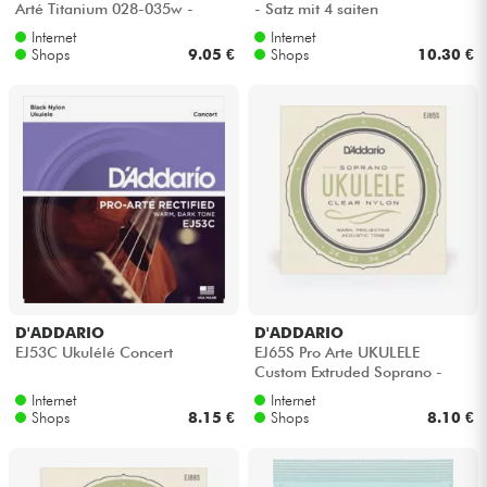
Arté Titanium 028-035w -
- Satz mit 4 saiten
Saitensätze
Internet
Internet
Kabel & Zubehöre
Shops
9.05 €
Shops
10.30 €
HiFi
Bundle
Sehen Sie sich unsere Marken an
D'ADDARIO
D'ADDARIO
EJ53C Ukulélé Concert
EJ65S Pro Arte UKULELE
Custom Extruded Soprano -
Satz mit 4 saiten
Internet
Internet
Shops
8.15 €
Shops
8.10 €