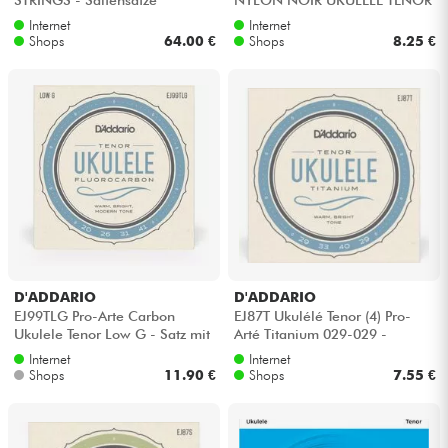
- Saitensätze
Internet
Internet
Shops
64.00 €
Shops
8.25 €
D'ADDARIO
D'ADDARIO
EJ99TLG Pro-Arte Carbon
EJ87T Ukulélé Tenor (4) Pro-
Ukulele Tenor Low G - Satz mit
Arté Titanium 029-029 -
4 saiten
Saitensätze
Internet
Internet
Shops
11.90 €
Shops
7.55 €