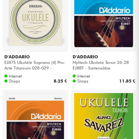
D'ADDARIO
D'ADDARIO
EJ87S Ukulélé Soprano (4) Pro-
Nyltech Ukulele Tenor 26-28
Arté Titanium 028-029 -
EJ88T - Saitensätze
Saitensätze
Internet
Internet
Shops
8.25 €
Shops
11.85 €