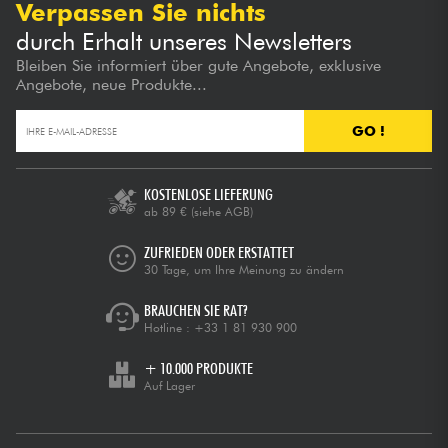
Verpassen Sie nichts
durch Erhalt unseres Newsletters
Bleiben Sie informiert über gute Angebote, exklusive
Angebote, neue Produkte...
GO !
KOSTENLOSE LIEFERUNG
ab 89 €
(siehe AGB)
ZUFRIEDEN ODER ERSTATTET
30 Tage, um Ihre Meinung zu ändern
BRAUCHEN SIE RAT?
Hotline :
+33 1 81 930 900
+ 10.000 PRODUKTE
Auf Lager