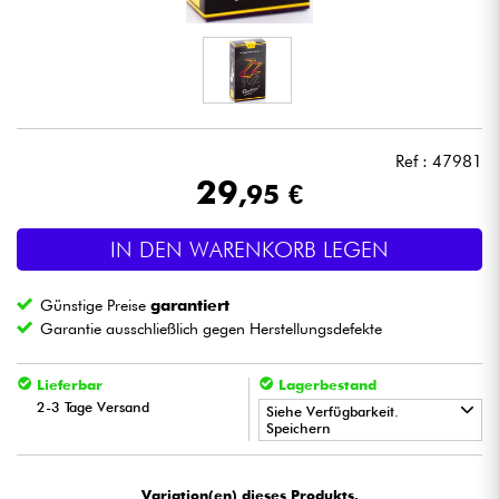
Kopfhörer
Mikros
DJ
Ref : 47981
29
,95 €
Live-Sound
IN DEN WARENKORB LEGEN
Licht
Günstige Preise
garantiert
Drums
Garantie ausschließlich gegen Herstellungsdefekte
Blasinstrumente
Lieferbar
Lagerbestand
2-3 Tage Versand
Siehe Verfügbarkeit.
Speichern
Violinen & Quartett
•
Star
'
S
Music
TOULOUSE
Kinder
Variation(en) dieses Produkts.