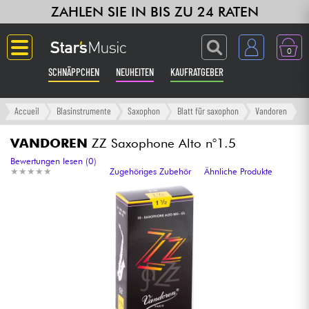
ZAHLEN SIE IN BIS ZU 24 RATEN
0
SCHNÄPPCHEN
NEUHEITEN
KAUFRATGEBER
Langue
Accueil
Blasinstrumente
Saxophon
Blatt für saxophon
Vandoren
Gitarre & Bass
VANDOREN
ZZ Saxophone Alto n°1.5
Bewertungen lesen (0)
★
★
★
★
★
★
★
★
★
★
Zugehöriges Zubehör
Ähnliche Produkte
Verstärker & Effekte
Klaviere & Piano
Synths & samplers
Studio