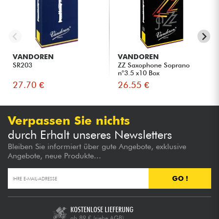
VANDOREN
VANDOREN
SR203
ZZ Saxophone Soprano
n°3.5 x10 Box
27.70 €
26.55 €
Verpassen Sie nichts
durch Erhalt unseres Newsletters
Bleiben Sie informiert über gute Angebote, exklusive
Angebote, neue Produkte...
GO !
KOSTENLOSE LIEFERUNG
ab 89 €
(siehe AGB)