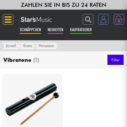
ZAHLEN SIE IN BIS ZU 24 RATEN
0
SCHNÄPPCHEN
NEUHEITEN
KAUFRATGEBER
Langue
Accueil
Drums
Percussion
Gitarre & Bass
Vibratone
(1)
Filter
Verstärker & Effekte
Klaviere & Piano
Synths & samplers
Studio