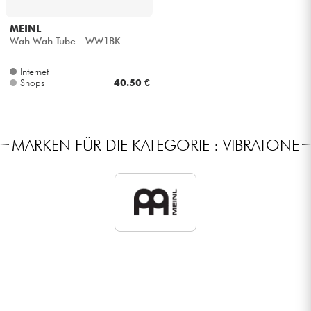
Kopfhörer
MEINL
Wah Wah Tube - WW1BK
Mikros
Internet
Shops
40.50 €
DJ
Live-Sound
MARKEN FÜR DIE KATEGORIE : VIBRATONE
Licht
Drums
Blasinstrumente
Violinen & Quartett
Kinder