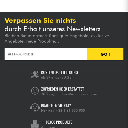
Kabel & Zubehöre
Verpassen Sie nichts
durch Erhalt unseres Newsletters
HiFi
Bleiben Sie informiert über gute Angebote, exklusive
Angebote, neue Produkte...
Bundle
GO !
Sehen Sie sich unsere Marken an
KOSTENLOSE LIEFERUNG
ab 89 €
(siehe AGB)
ZUFRIEDEN ODER ERSTATTET
30 Tage, um Ihre Meinung zu ändern
BRAUCHEN SIE RAT?
Hotline :
+33 1 81 930 900
+ 10.000 PRODUKTE
Auf Lager