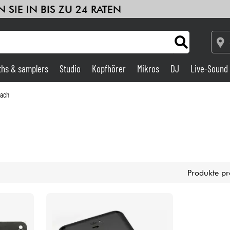
 SIE IN BIS ZU 24 RATEN
ths & samplers
Studio
Kopfhörer
Mikros
DJ
Live-Sound
Verstärker & Effekte
fach
Studio
DJ
Produkte pr
Drums
Kinder