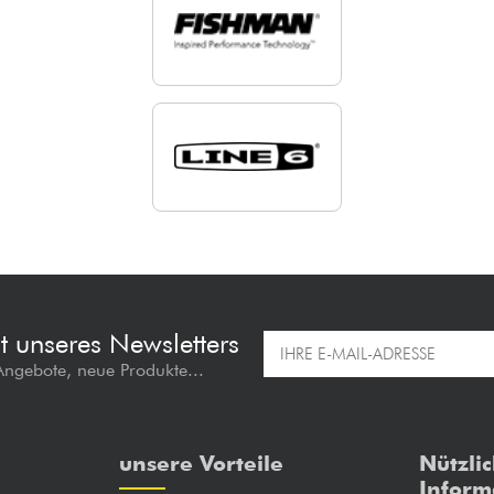
t unseres Newsletters
 Angebote, neue Produkte...
unsere Vorteile
Nützli
Inform