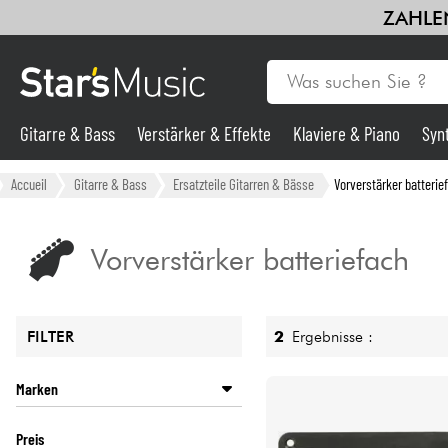
ZAHLEN
Gitarre & Bass
Verstärker & Effekte
Klaviere & Piano
Syn
Gitarre & Bass
Accueil
Gitarre & Bass
Ersatzteile Gitarren & Bässe
Vorverstärker batterie
Synths & samplers
Vorverstärker batteriefach
Mikros
2
Ergebnisse :
FILTER
Licht
Marken
Violinen & Quartett
FISHMAN
Preis
LINE 6