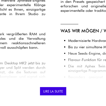
 mehrere Synthese-Engines
in den Presets gespeicher
der experimentelle Klänge
erforschen und originell
cht es Ihnen, einzigartige
experimentelle oder traditi
ente in Ihrem Studio zu
WAS WIR MÖGEN / W
tark vergrößerten RAM und
ples und die Verwaltung
Modernisierte Hardwar
nem reaktionsschnelleren
Bis zu vier simultane M
 voll ausschöpfen kann.
Neue Seeds-Engine, di
Flavour-Funktion für r
m Desktop MK2 jetzt bis zu
Die mit Aphex Twin 
ayer und Split werden durch
einzigartige Programm
t, die die Texturen auf
 komplexer und eignet sich
Besonders geeignet 
 und fortgeschrittenes
professionelle Produkt
LIRE LA SUITE
FÜR WEN IST DAS P
angerzeugung ein. Inspiriert
eriert sie dynamisch