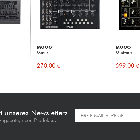
MOOG
MOOG
Mavis
Minitaur
270.00 €
599.00 €
t unseres Newsletters
 Angebote, neue Produkte...