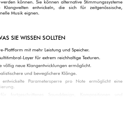
t werden können. Sie können alternative Stimmungssysteme
e Klangwelten entwickeln, die sich für zeitgenössische,
onelle Musik eignen.
AS SIE WISSEN SOLLTEN
e-Plattform mit mehr Leistung und Speicher.
ultitimbral-Layer für extrem reichhaltige Texturen.
e völlig neue Klangentwicklungen ermöglicht.
ealistischere und beweglichere Klänge.
entwickelte Parametersperre pro Note ermöglicht eine
ierung.
für fortgeschrittenes Sounddesign, Kompositionen und
ionen.
RODUKT BESTIMMT?