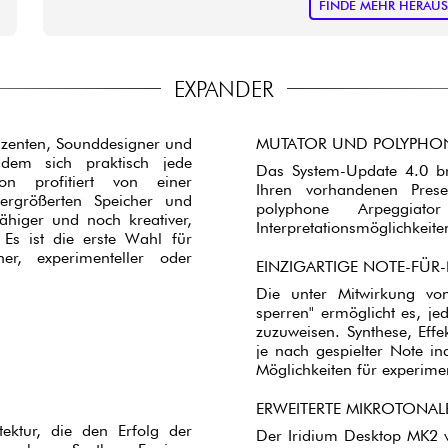
FINDE MEHR HERAU
EXPANDER
uzenten, Sounddesigner und
MUTATOR UND POLYPHON
 dem sich praktisch jede
Das System-Update 4.0 br
on profitiert von einer
Ihren vorhandenen Pres
vergrößerten Speicher und
polyphone Arpeggiat
fähiger und noch kreativer,
Interpretationsmöglichkeit
Es ist die erste Wahl für
er, experimenteller oder
EINZIGARTIGE NOTE-FÜ
Die unter Mitwirkung vo
sperren" ermöglicht es, j
zuzuweisen. Synthese, Effe
je nach gespielter Note ind
Möglichkeiten für experime
ERWEITERTE MIKROTONAL
ektur, die den Erfolg der
Der Iridium Desktop MK2 v