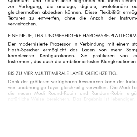
Quantum- und Iridium-Serie begründet hat. Ihnen stehen
zur Verfügung, die analoge, digitale, evolutionäre o
gleichermaßen abdecken können. Diese Flexibilität ermögli
Texturen zu entwerfen, ohne die Anzahl der Instrum
vervielfachen.
EINE NEUE, LEISTUNGSFÄHIGERE HARDWARE-PLATTFORM
Der modernisierte Prozessor in Verbindung mit einem s
Flash-Speicher ermöglicht das Laden von mehr Sam
komplexerer Konfigurationen. Sie profitieren von ei
Instrument, das auch die ambitioniertesten Klangkreationen
BIS ZU VIER MULTITIMBRALE LAYER GLEICHZEITIG.
Dank der größeren verfügbaren Ressourcen kann der Iridiu
vier unabhängige Layer gleichzeitig verwalten. Die Modi L
die neuen Modi Round-Robin und Random-Robin ergänz
natürliche Weise bereichern. Das Ergebnis ist lebendiger,
besonders für Soundtracks, immersive Atmosphären
Sounddesign.
DIE NEUE SYNTHESE-ENGINE SEEDS
Die Seeds-Engine führt einen völlig neuen Ansatz für die Kl
von der Funktionsweise von Wavetables gen