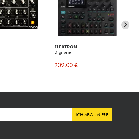
ELEKTRON
K
Digitone II
Ka
939.00 €
15
ICH ABONNIERE