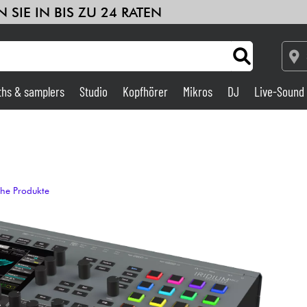
 SIE IN BIS ZU 24 RATEN
ths & samplers
Studio
Kopfhörer
Mikros
DJ
Live-Sound
Verstärker & Effekte
Studio
che Produkte
DJ
Drums
Kinder