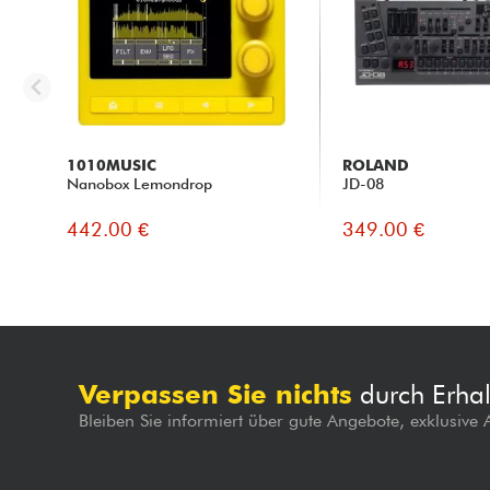
1010MUSIC
ROLAND
Nanobox Lemondrop
JD-08
442.00 €
349.00 €
Verpassen Sie nichts
durch Erhal
Bleiben Sie informiert über gute Angebote, exklusive