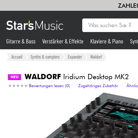
ZAHLEN
Gitarre & Bass
Verstärker & Effekte
Klaviere & Piano
Syn
Gitarre & Bass
Accueil
Synths & samplers
Expander
Waldorf
Synths & samplers
WALDORF
Iridium Desktop MK2
NEU
★
★
★
★
★
★
★
★
★
★
Bewertungen lesen (0)
Zugehöriges Zubehör
Ähnli
Mikros
Licht
Violinen & Quartett