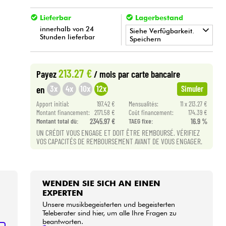
Lieferbar
Lagerbestand
innerhalb von 24
Siehe Verfügbarkeit.
Stunden lieferbar
Speichern
•
Star
'
S
Music
PARIS
213.27 €
Payez
/ mois
par carte bancaire
3x
4x
10x
12x
en
Simuler
Apport initial:
197.42 €
Mensualités:
11 x 213.27 €
Montant financement:
2171.58 €
Coût financement:
174.39 €
Montant total dù:
2345.97 €
TAEG fixe:
16.9 %
UN CRÉDIT VOUS ENGAGE ET DOIT ÊTRE REMBOURSÉ. VÉRIFIEZ
VOS CAPACITÉS DE REMBOURSEMENT AVANT DE VOUS ENGAGER.
WENDEN SIE SICH AN EINEN
EXPERTEN
Unsere musikbegeisterten und begeisterten
Teleberater sind hier, um alle Ihre Fragen zu
beantworten.