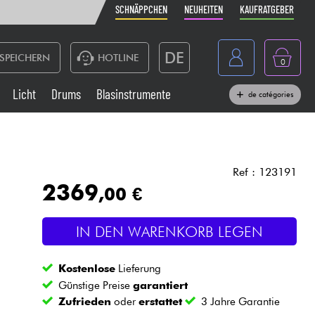
SCHNÄPPCHEN
NEUHEITEN
KAUFRATGEBER
DE
SPEICHERN
HOTLINE
0
France
Licht
Drums
Blasinstrumente
de catégories
Belgique
Klaviere & Piano
België
Kopfhörer
España
Ref : 123191
2369
,00 €
Nederland
Live-Sound
English
IN DEN WARENKORB LEGEN
Blasinstrumente
Kostenlose
Lieferung
Kabel & Zubehöre
Günstige Preise
garantiert
Zufrieden
oder
erstattet
3 Jahre Garantie