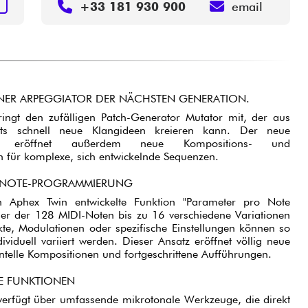
S
+33 181 930 900
email
ER ARPEGGIATOR DER NÄCHSTEN GENERATION.
ingt den zufälligen Patch-Generator Mutator mit, der aus
ets schnell neue Klangideen kreieren kann. Der neue
or eröffnet außerdem neue Kompositions- und
en für komplexe, sich entwickelnde Sequenzen.
R-NOTE-PROGRAMMIERUNG
n Aphex Twin entwickelte Funktion "Parameter pro Note
eder der 128 MIDI-Noten bis zu 16 verschiedene Variationen
kte, Modulationen oder spezifische Einstellungen können so
ividuell variiert werden. Dieser Ansatz eröffnet völlig neue
ntelle Kompositionen und fortgeschrittene Aufführungen.
E FUNKTIONEN
erfügt über umfassende mikrotonale Werkzeuge, die direkt