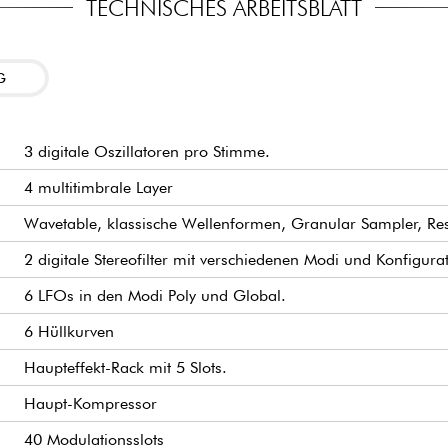
TECHNISCHES ARBEITSBLATT
An Sounddesigner, d
ds" genannt werden. Diese
Klanggestaltung suche
ewegender und sich ständig
emethoden nur schwer zu
Produzenten elektroni
G
mit herkömmlichen Syn
Komponisten von Musi
Klangschichten benöti
enen Parametern wie Timing,
3 digitale Oszillatoren pro Stimme.
Experimentelle Musike
en bilden das natürliche
mikrotonale Stimmunge
h. Ihre Klänge gewinnen so
4 multitimbrale Layer
g und Ausdruckskraft.
Professionelle Studios
Spektrum an Klangkre
Wavetable, klassische Wellenformen, Granular Sampler, Res
2 digitale Stereofilter mit verschiedenen Modi und Konfigura
6 LFOs in den Modi Poly und Global.
6 Hüllkurven
Haupteffekt-Rack mit 5 Slots.
Haupt-Kompressor
40 Modulationsslots