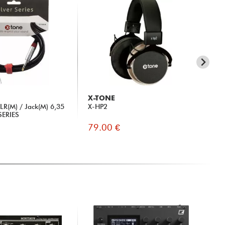
X-TONE
X-
R(M) / Jack(M) 6,35
X-HP2
X-
SERIES
79.00 €
49