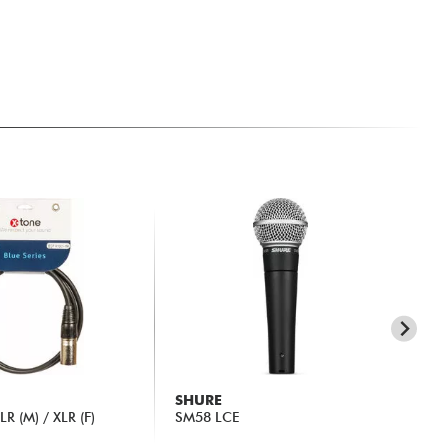
SHURE
BE
R (M) / XLR (F)
SM58 LCE
DT