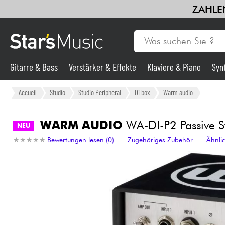
ZAHLEN
Gitarre & Bass
Verstärker & Effekte
Klaviere & Piano
Syn
Gitarre & Bass
Accueil
Studio
Studio Peripheral
Di box
Warm audio
Synths & samplers
WARM AUDIO
WA-DI-P2 Passive S
NEU
★
★
★
★
★
★
★
★
★
★
Bewertungen lesen (0)
Zugehöriges Zubehör
Ähnli
Mikros
Licht
Violinen & Quartett