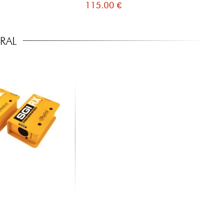
115.00 €
14
RAL