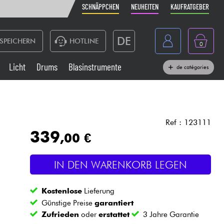
SCHNÄPPCHEN
NEUHEITEN
KAUFRATGEBER
DE
SPEICHERN
HOTLINE
0
France
Licht
Drums
Blasinstrumente
de catégories
Belgique
Klaviere & Piano
België
Kopfhörer
España
Ref : 123111
339
,00 €
Nederland
Live-Sound
English
IN DEN WARENKORB LEGEN
Blasinstrumente
Kostenlose
Lieferung
Kabel & Zubehöre
Günstige Preise
garantiert
Zufrieden
oder
erstattet
3 Jahre Garantie