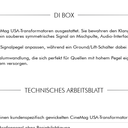
DI BOX
ag USA-Transformatoren ausgestattet. Sie bewahren den Klangc
in sauberes symmetrisches Signal an Mischpulte, Audio-Interfac
ignalpegel anpassen, während ein Ground/Lift-Schalter dabei hil
Signalumwandlung, die sich perfekt für Quellen mit hohem Pegel
tem versorgen.
TECHNISCHES ARBEITSBLATT
einen kundenspezifisch gewickelten CineMag USA-Transformator (
rofonpegel ohne Beeinträchtigung.