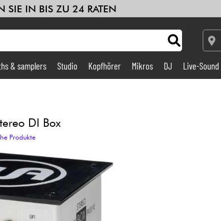
 SIE IN BIS ZU 24 RATEN
ths & samplers
Studio
Kopfhörer
Mikros
DJ
Live-Sound
Verstärker & Effekte
Studio
tereo DI Box
che Produkte
DJ
Drums
Kinder