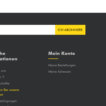
ICH ABONNIERE
che
Mein Konto
ationen
Meine Bestellungen
e uns
Meine Adressen
r ?
chäfte
en Sie unsere
ber
bedingungen