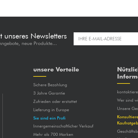
t unseres Newsletters
 Angebote, neue Produkte...
unsere Vorteile
Nützli
Inform
Sichere Bezahlung
kontaktier
3 Jahre Garantie
Wer sind wi
Zufrieden oder erstattet
Unsere Ges
Lieferung in Europe
Konsultier
Sie sind ein Profi
Kaufratge
Innergemeinschaftlicher Verkauf
Geschäfts
Mehr als 700 Marken