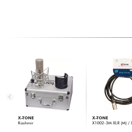
X-TONE
X-TONE
Kashmir
X1002-3M XLR (M) / X