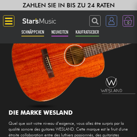
ZAHLEN SIE IN BIS ZU 24 RATEN
0
SCHNÄPPCHEN
NEUHEITEN
KAUFRATGEBER
Langue
Gitarre & Bass
Verstärker & Effekte
Klaviere & Piano
Synths & samplers
DIE MARKE WESLAND
Quel que soit votre niveau d’exigence, vous allez être surpris par la
Studio
qualité sonore des guitares WESLAND. Cette marque est le fruit d'une
étroite collaboration entre des luthiers passionnés, des guitaristes