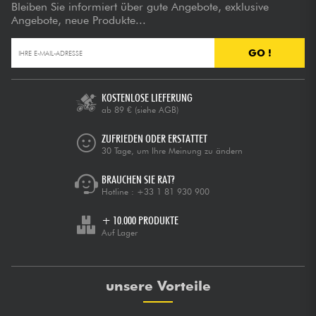
Bleiben Sie informiert über gute Angebote, exklusive
Angebote, neue Produkte...
GO !
KOSTENLOSE LIEFERUNG
ab 89 €
(siehe AGB)
ZUFRIEDEN ODER ERSTATTET
30 Tage, um Ihre Meinung zu ändern
BRAUCHEN SIE RAT?
Hotline :
+33 1 81 930 900
+ 10.000 PRODUKTE
Auf Lager
unsere Vorteile