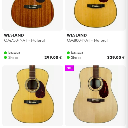
Kabel & Zubehöre
HiFi
WESLAND
WESLAND
OM750-NAT - Natural
OM800-NAT - Natural
Bundle
Internet
Internet
Sehen Sie sich unsere Marken an
Shops
299.00 €
Shops
339.00 €
NEU