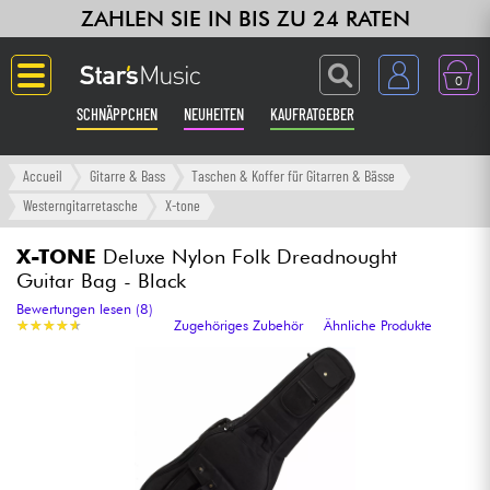
ZAHLEN SIE IN BIS ZU 24 RATEN
0
SCHNÄPPCHEN
NEUHEITEN
KAUFRATGEBER
Langue
Accueil
Gitarre & Bass
Taschen & Koffer für Gitarren & Bässe
Westerngitarretasche
X-tone
Gitarre & Bass
X-TONE
Deluxe Nylon Folk Dreadnought
Guitar Bag - Black
Verstärker & Effekte
Bewertungen lesen (8)
★
★
★
★
★
★
★
★
★
★
Zugehöriges Zubehör
Ähnliche Produkte
Klaviere & Piano
Synths & samplers
Studio