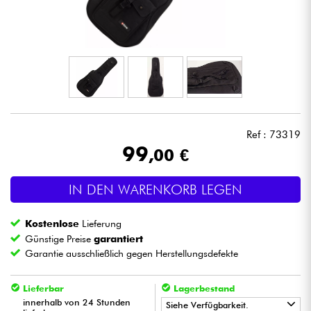
Kopfhörer
Mikros
DJ
Live-Sound
Ref : 73319
99
,00 €
Licht
IN DEN WARENKORB LEGEN
Drums
Kostenlose
Lieferung
Blasinstrumente
Günstige Preise
garantiert
Garantie ausschließlich gegen Herstellungsdefekte
Violinen & Quartett
Lieferbar
Lagerbestand
innerhalb von 24 Stunden
Siehe Verfügbarkeit.
Kinder