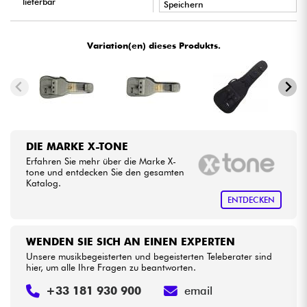
lieferbar
Speichern
•
Kabel & Zubehöre
ACOUSTIC BY
Star
'
S
Music
Variation(en) dieses Produkts.
•
LA PÉDALE BY
Star
'
S
Music
HiFi
•
Star
'
S
Music
BORDEAUX
Bundle
•
Star
'
S
Music
LYON
Sehen Sie sich unsere Marken an
DIE MARKE X-TONE
•
Star
'
S
Music
TOULOUSE
Erfahren Sie mehr über die Marke X-
tone und entdecken Sie den gesamten
Katalog.
ENTDECKEN
WENDEN SIE SICH AN EINEN EXPERTEN
Unsere musikbegeisterten und begeisterten Teleberater sind
hier, um alle Ihre Fragen zu beantworten.
+33 181 930 900
email