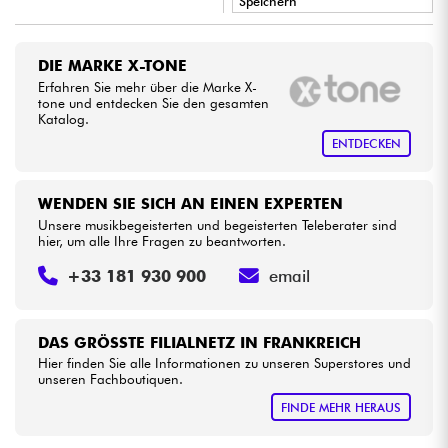
Speichern
•
Star
'
S
Music
BORDEAUX
Kabel & Zubehöre
DIE MARKE X-TONE
•
Erfahren Sie mehr über die Marke X-
Star
'
S
Music
BRUXELLES
HiFi
tone und entdecken Sie den gesamten
Katalog.
•
Star
'
S
Music
LILLE
ENTDECKEN
Bundle
•
Star
'
S
Music
PARIS
Sehen Sie sich unsere Marken an
WENDEN SIE SICH AN EINEN EXPERTEN
•
Star
'
S
Music
TOULOUSE
Unsere musikbegeisterten und begeisterten Teleberater sind
hier, um alle Ihre Fragen zu beantworten.
+33 181 930 900
email
DAS GRÖSSTE FILIALNETZ IN FRANKREICH
Hier finden Sie alle Informationen zu unseren Superstores und
unseren Fachboutiquen.
FINDE MEHR HERAUS