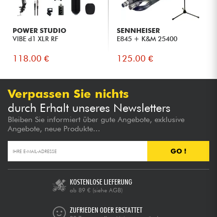
POWER STUDIO
SENNHEISER
VIBE d1 XLR RF
E845 + K&M 25400
118.00 €
125.00 €
Verpassen Sie nichts
durch Erhalt unseres Newsletters
Bleiben Sie informiert über gute Angebote, exklusive
Angebote, neue Produkte...
GO !
KOSTENLOSE LIEFERUNG
ab 89 €
(siehe AGB)
ZUFRIEDEN ODER ERSTATTET