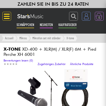
ZAHLEN SIE IN BIS ZU 24 RATEN
0
SCHNÄPPCHEN
NEUHEITEN
KAUFRATGEBER
Langue
Accueil
Mikros
Mikrofon set mit ständer
X-tone
Gitarre & Bass
X-TONE
XD-400 + XLR(M) / XLR(F) 6M + Pied
Perche XH 6001
Verstärker & Effekte
Bewertungen lesen (0)
★
★
★
★
★
★
★
★
★
★
Zugehöriges Zubehör
Ähnliche Produkte
Klaviere & Piano
Synths & samplers
Studio