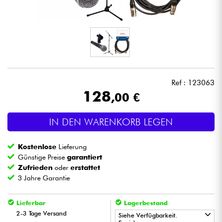
Kopfhörer
Mikros
DJ
Ref : 123063
Live-Sound
128
,00 €
Licht
IN DEN WARENKORB LEGEN
Drums
Kostenlose
Lieferung
Günstige Preise
garantiert
Blasinstrumente
Zufrieden
oder
erstattet
3 Jahre Garantie
Violinen & Quartett
Lieferbar
Lagerbestand
2-3 Tage Versand
Siehe Verfügbarkeit.
Kinder