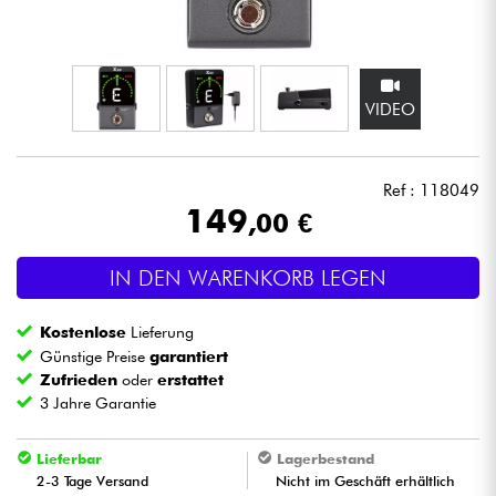
Kopfhörer
Mikros
VIDEO
DJ
Ref : 118049
Live-Sound
149
,00 €
Licht
IN DEN WARENKORB LEGEN
Drums
Kostenlose
Lieferung
Günstige Preise
garantiert
Blasinstrumente
Zufrieden
oder
erstattet
3 Jahre Garantie
Violinen & Quartett
Lieferbar
Lagerbestand
2-3 Tage Versand
Nicht im Geschäft erhältlich
Kinder