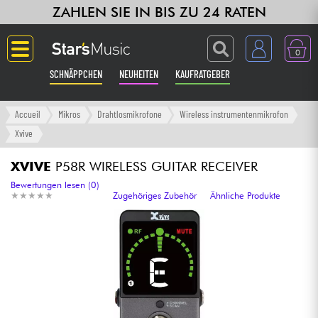
ZAHLEN SIE IN BIS ZU 24 RATEN
0
SCHNÄPPCHEN
NEUHEITEN
KAUFRATGEBER
Langue
Accueil
Mikros
Drahtlosmikrofone
Wireless instrumentenmikrofon
Xvive
Gitarre & Bass
XVIVE
P58R WIRELESS GUITAR RECEIVER
Verstärker & Effekte
Bewertungen lesen (0)
★
★
★
★
★
★
★
★
★
★
Zugehöriges Zubehör
Ähnliche Produkte
Klaviere & Piano
Synths & samplers
Studio