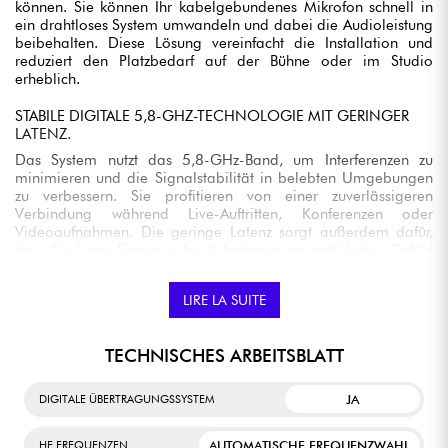
können. Sie können Ihr kabelgebundenes Mikrofon schnell in
ein drahtloses System umwandeln und dabei die Audioleistung
beibehalten. Diese Lösung vereinfacht die Installation und
reduziert den Platzbedarf auf der Bühne oder im Studio
erheblich.
STABILE DIGITALE 5,8-GHZ-TECHNOLOGIE MIT GERINGER
LATENZ.
Das System nutzt das 5,8-GHz-Band, um Interferenzen zu
minimieren und die Signalstabilität in belebten Umgebungen
zu verbessern. Sie profitieren von einer zuverlässigeren
Verbindung während Live-Auftritten, Konferenzen oder
Videoaufnahmen. Die geringe Latenz sorgt außerdem dafür,
dass Sie beim Singen oder Aufnehmen ein natürliches Gefühl
beibehalten.
LIRE LA SUITE
UNKOMPRIMIERTE 24-BIT/48-KHZ-AUDIOQUALITÄT
Das U35C überträgt ein unkomprimiertes Audiosignal in 24 Bit
/ 48 kHz, um die Details und die Dynamik des Mikrofons zu
TECHNISCHES ARBEITSBLATT
erhalten. Stimmen, akustische Instrumente und
Umgebungsaufnahmen behalten eine klare und natürliche
JA
DIGITALE ÜBERTRAGUNGSSYSTEM
Wiedergabe. Diese Übertragungsqualität eignet sich sowohl
für Live-Auftritte als auch für Aufnahmen oder Streaming.
AUTOMATISCHE FREQUENZWAHL
HF FREQUENZEN