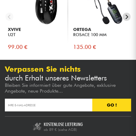
XVIVE
ORTEGA
U2T
ROSACE 100 MM
99.00 €
135.00 €
Verpassen Sie nichts
durch Erhalt unseres Newsletters
Bleiben Sie informiert über gute Angebote, exklusive
Angebote, neue Produkte...
GO !
KOSTENLOSE LIEFERUNG
ab 89 €
(siehe AGB)