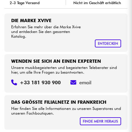
2-3 Tage Versand
Nicht im Geschäft erhältlich
Kabel & Zubehöre
DIE MARKE XVIVE
Erfahren Sie mehr über die Marke Xvive
HiFi
und entdecken Sie den gesamten
Katalog.
ENTDECKEN
Bundle
Sehen Sie sich unsere Marken an
WENDEN SIE SICH AN EINEN EXPERTEN
Unsere musikbegeisterten und begeisterten Teleberater sind
hier, um alle Ihre Fragen zu beantworten.
+33 181 930 900
email
DAS GRÖSSTE FILIALNETZ IN FRANKREICH
Hier finden Sie alle Informationen zu unseren Superstores und
unseren Fachboutiquen.
FINDE MEHR HERAUS