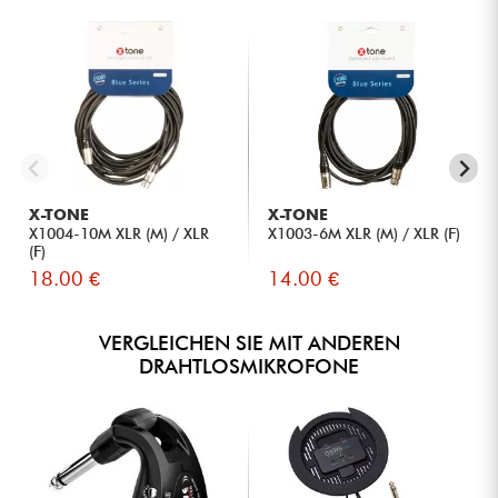
Kondensatormikrofone verwenden.
An Techniker und Toningenieure, die eine kompakte,
schnell zu installierende drahtlose Lösung suchen.
An Content-Ersteller und Streamer, die den Kabelsalat
reduzieren möchten.
Mobile Musikerinnen und Musiker, die ein leichtes System
für mobile Auftritte benötigen.
Nutzer von XLR-Kondensatormikrofonen, die professionelle
Audioqualität ohne Kabelverbindung erhalten möchten.
X-TONE
X-TONE
X1004-10M XLR (M) / XLR
X1003-6M XLR (M) / XLR (F)
(F)
18.00 €
14.00 €
VERGLEICHEN SIE MIT ANDEREN
DRAHTLOSMIKROFONE