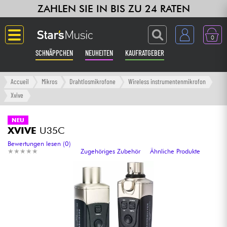
ZAHLEN SIE IN BIS ZU 24 RATEN
0
SCHNÄPPCHEN
NEUHEITEN
KAUFRATGEBER
Langue
Accueil
Mikros
Drahtlosmikrofone
Wireless instrumentenmikrofon
Xvive
Gitarre & Bass
NEU
XVIVE
U35C
Verstärker & Effekte
Bewertungen lesen (0)
★
★
★
★
★
★
★
★
★
★
Zugehöriges Zubehör
Ähnliche Produkte
Klaviere & Piano
Synths & samplers
Studio