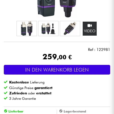
Kopfhörer
Mikros
VIDEO
DJ
Live-Sound
Ref : 122981
259
,00 €
Licht
IN DEN WARENKORB LEGEN
Drums
Kostenlose
Lieferung
Blasinstrumente
Günstige Preise
garantiert
Zufrieden
oder
erstattet
3 Jahre Garantie
Violinen & Quartett
Lieferbar
Lagerbestand
Kinder