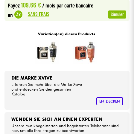
109.66 €
Payez
/ mois
par carte bancaire
SANS FRAIS
3x
en
Simuler
Kabel & Zubehöre
HiFi
Variation(en) dieses Produkts.
Bundle
Sehen Sie sich unsere Marken an
DIE MARKE XVIVE
Erfahren Sie mehr über die Marke Xvive
und entdecken Sie den gesamten
Katalog.
ENTDECKEN
WENDEN SIE SICH AN EINEN EXPERTEN
Unsere musikbegeisterten und begeisterten Teleberater sind
hier, um alle Ihre Fragen zu beantworten.