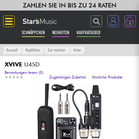
ZAHLEN SIE IN BIS ZU 24 RATEN
0
SCHNÄPPCHEN
NEUHEITEN
KAUFRATGEBER
Langue
Accueil
Kopfhörer
Ear monitor
Xvive
Gitarre & Bass
XVIVE
U45D
Bewertungen lesen (0)
★
★
★
★
★
★
★
★
★
★
Zugehöriges Zubehör
Ähnliche Produkte
Verstärker & Effekte
Klaviere & Piano
Synths & samplers
Studio