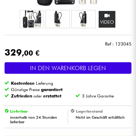
Kopfhörer
VIDEO
Mikros
DJ
Ref : 123045
329
,00 €
Live-Sound
IN DEN WARENKORB LEGEN
Licht
Kostenlose
Lieferung
Drums
Günstige Preise
garantiert
Zufrieden
oder
erstattet
3 Jahre Garantie
Blasinstrumente
Lieferbar
Lagerbestand
innerhalb von 24 Stunden
Nicht im Geschäft erhältlich
Violinen & Quartett
lieferbar
Kinder