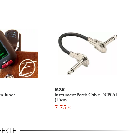
MXR
n Tuner
Instrument Patch Cable DCP06J
(15cm)
7.75 €
FEKTE