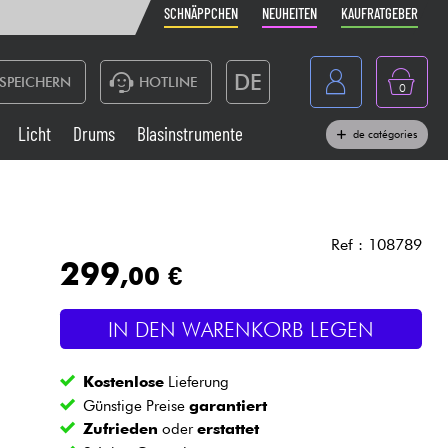
SCHNÄPPCHEN
NEUHEITEN
KAUFRATGEBER
DE
SPEICHERN
HOTLINE
0
France
Licht
Drums
Blasinstrumente
de catégories
Belgique
Klaviere & Piano
België
Kopfhörer
España
Ref : 108789
299
,00 €
Nederland
Live-Sound
English
IN DEN WARENKORB LEGEN
Blasinstrumente
Kostenlose
Lieferung
Kabel & Zubehöre
Günstige Preise
garantiert
Zufrieden
oder
erstattet