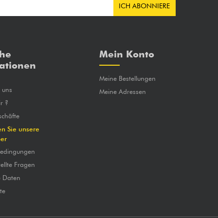
ICH ABONNIERE
che
Mein Konto
ationen
Meine Bestellungen
e uns
Meine Adressen
r ?
chäfte
en Sie unsere
ber
bedingungen
ellte Fragen
e Daten
te