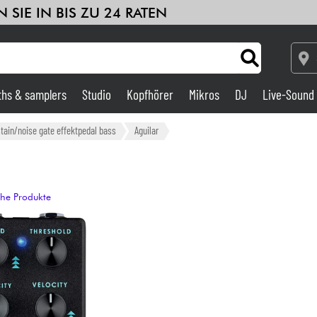
 SIE IN BIS ZU 24 RATEN
ths & samplers
Studio
Kopfhörer
Mikros
DJ
Live-Sound
Verstärker & Effekte
ain/noise gate effektpedal bass
Aguilar
Studio
che Produkte
DJ
Drums
Kinder