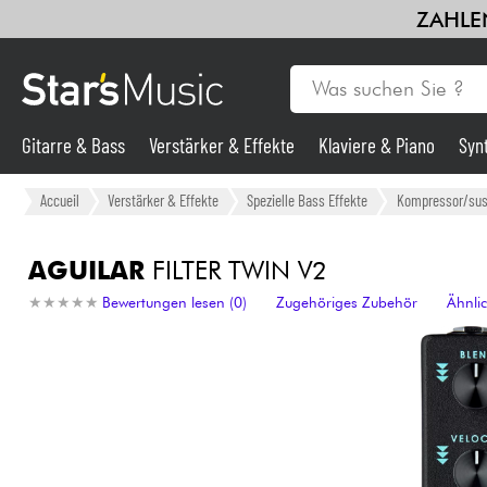
ZAHLEN
Gitarre & Bass
Verstärker & Effekte
Klaviere & Piano
Syn
Gitarre & Bass
Accueil
Verstärker & Effekte
Spezielle Bass Effekte
Kompressor/sust
Synths & samplers
AGUILAR
FILTER TWIN V2
★
★
★
★
★
★
★
★
★
★
Bewertungen lesen (0)
Zugehöriges Zubehör
Ähnli
Mikros
Licht
Violinen & Quartett