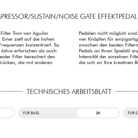
RESSOR/SUSTAIN/NOISE GATE EFFEKTPEDAL
Filter Twin von Aguilar
e einfache Benutzeroberfläche mit
 Einer zielt auf die hohen
egler passt die Mischung
Frequenzen konzentriert. So
ld die Empfindlichkeit des
Jahre erforschen als auch
ty-Reglern können Sie die
eider Filter bereichert den
tige Klangpalette schaffen,
drücken, die mit anderen
die sich an Ihre kreativen 
TECHNISCHES ARBEITSBLATT
JA
FÜR BASS
FÜR E