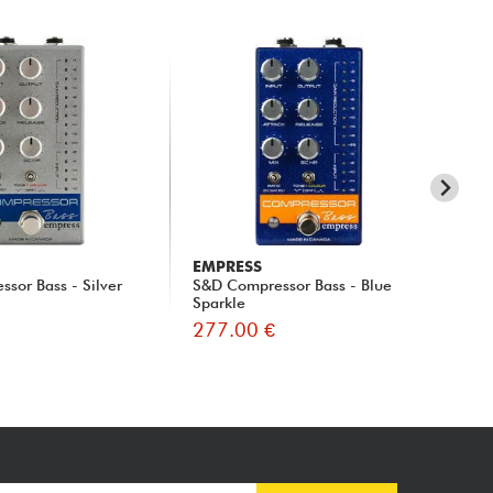
EMPRESS
MO
sor Bass - Silver
S&D Compressor Bass - Blue
Cli
Sparkle
277.00 €
29