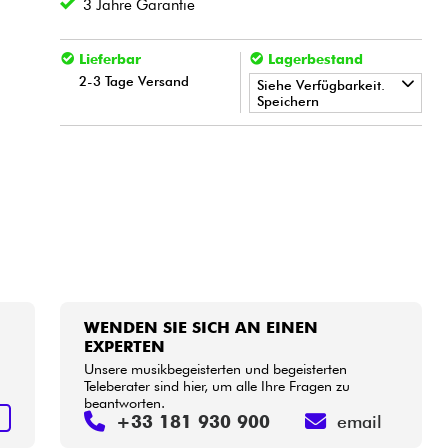
3 Jahre Garantie
Lieferbar
Lagerbestand
2-3 Tage Versand
Siehe Verfügbarkeit.
Speichern
•
LA PÉDALE BY
Star
'
S
Music
WENDEN SIE SICH AN EINEN
EXPERTEN
Unsere musikbegeisterten und begeisterten
Teleberater sind hier, um alle Ihre Fragen zu
beantworten.
N
+33 181 930 900
email