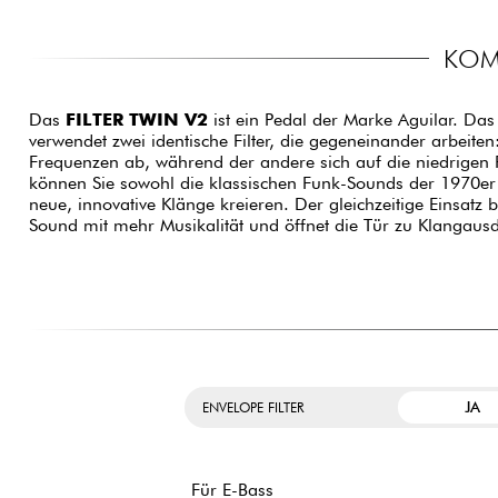
KOMP
Das
FILTER TWIN V2
ist ein Pedal der Marke Aguilar. Das 
Pedalen nicht möglich sind. Der Filter Twin bietet ein
verwendet zwei identische Filter, die gegeneinander arbeiten:
vier Knöpfen für einzigartige Filtereffekte. Der Blend-R
Frequenzen ab, während der andere sich auf die niedrigen 
zwischen den beiden Filtern an, während Sie mit Thresho
können Sie sowohl die klassischen Funk-Sounds der 1970er 
Pedals an Ihren Spielstil anpassen können. Mit den Veloci
neue, innovative Klänge kreieren. Der gleichzeitige Einsatz b
Intensität der einzelnen Filter modulieren und so eine vielfäl
Sound mit mehr Musikalität und öffnet die Tür zu Klangaus
JA
ENVELOPE FILTER
Für E-Bass