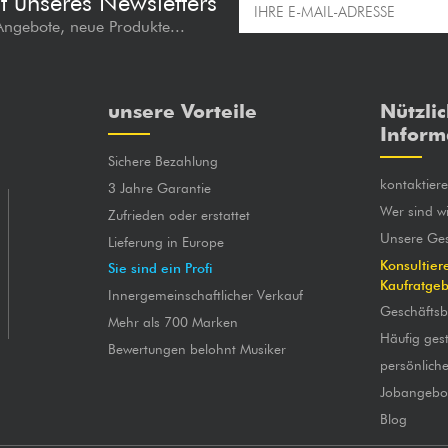
t unseres Newsletters
 Angebote, neue Produkte...
unsere Vorteile
Nützli
Inform
Sichere Bezahlung
kontaktier
3 Jahre Garantie
Wer sind wi
Zufrieden oder erstattet
Unsere Ges
Lieferung in Europe
Konsultier
Sie sind ein Profi
Kaufratge
Innergemeinschaftlicher Verkauf
Geschäfts
Mehr als 700 Marken
Häufig gest
Bewertungen belohnt Musiker
persönlich
Jobangebo
Blog