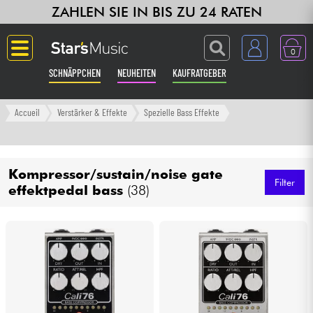
ZAHLEN SIE IN BIS ZU 24 RATEN
0
SCHNÄPPCHEN
NEUHEITEN
KAUFRATGEBER
Langue
Accueil
Verstärker & Effekte
Spezielle Bass Effekte
Gitarre & Bass
Kompressor/sustain/noise gate
Verstärker & Effekte
Filter
effektpedal bass
(38)
Klaviere & Piano
Synths & samplers
Studio