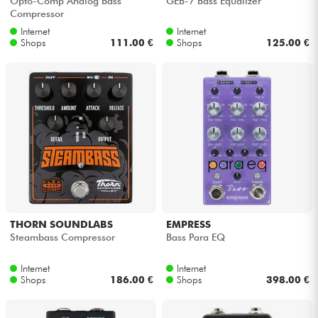
Opto-Comp Analog Bass
GEB-7 Bass Equalizer
Compressor
Internet
Internet
Kabel & Zubehöre
Shops
111.00 €
Shops
125.00 €
HiFi
Bundle
Sehen Sie sich unsere Marken an
THORN SOUNDLABS
EMPRESS
Steambass Compressor
Bass Para EQ
Internet
Internet
Shops
186.00 €
Shops
398.00 €