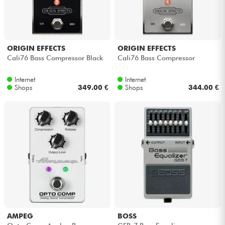
Kopfhörer
Mikros
ORIGIN EFFECTS
ORIGIN EFFECTS
Cali76 Bass Compressor Black
Cali76 Bass Compressor
DJ
Internet
Internet
Shops
349.00 €
Shops
344.00 €
Live-Sound
Licht
Drums
Blasinstrumente
Violinen & Quartett
AMPEG
BOSS
Kinder