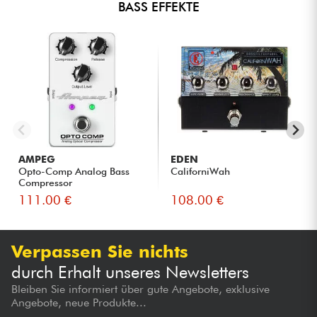
BASS EFFEKTE
AMPEG
EDEN
Opto-Comp Analog Bass
CaliforniWah
Compressor
111.00 €
108.00 €
Verpassen Sie nichts
durch Erhalt unseres Newsletters
Bleiben Sie informiert über gute Angebote, exklusive
Angebote, neue Produkte...