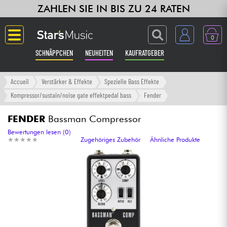
ZAHLEN SIE IN BIS ZU 24 RATEN
0
SCHNÄPPCHEN
NEUHEITEN
KAUFRATGEBER
Langue
Accueil
Verstärker & Effekte
Spezielle Bass Effekte
Kompressor/sustain/noise gate effektpedal bass
Fender
Gitarre & Bass
FENDER
Bassman Compressor
Verstärker & Effekte
Bewertungen lesen (0)
★
★
★
★
★
★
★
★
★
★
Zugehöriges Zubehör
Ähnliche Produkte
Klaviere & Piano
Synths & samplers
Studio