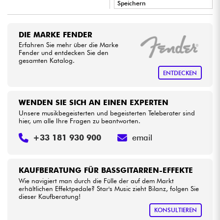
Speichern
•
LA PÉDALE BY
Star
'
S
Music
Kabel & Zubehöre
DIE MARKE FENDER
•
Erfahren Sie mehr über die Marke
Star
'
S
Music
PARIS
HiFi
Fender und entdecken Sie den
gesamten Katalog.
ENTDECKEN
Bundle
Sehen Sie sich unsere Marken an
WENDEN SIE SICH AN EINEN EXPERTEN
Unsere musikbegeisterten und begeisterten Teleberater sind
hier, um alle Ihre Fragen zu beantworten.
+33 181 930 900
email
KAUFBERATUNG FÜR BASSGITARREN-EFFEKTE
Wie navigiert man durch die Fülle der auf dem Markt
erhältlichen Effektpedale? Star's Music zieht Bilanz, folgen Sie
dieser Kaufberatung!
KONSULTIEREN