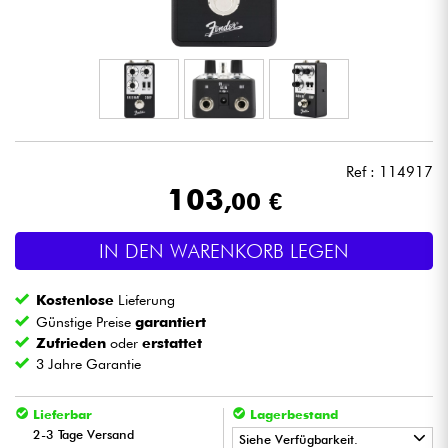
Kopfhörer
Mikros
DJ
Ref : 114917
Live-Sound
103
,00 €
Licht
IN DEN WARENKORB LEGEN
Drums
Kostenlose
Lieferung
Günstige Preise
garantiert
Blasinstrumente
Zufrieden
oder
erstattet
3 Jahre Garantie
Violinen & Quartett
Lieferbar
Lagerbestand
2-3 Tage Versand
Siehe Verfügbarkeit.
Kinder