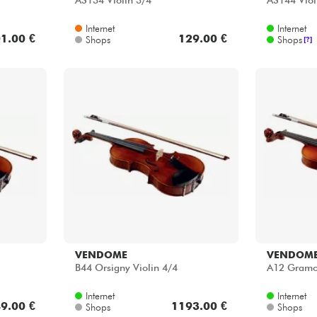
AS134 Violin 3/4
AS144 Viol
Internet
Internet
1.00 €
129.00 €
Shops
Shops
[?]
VENDOME
VENDOM
B44 Orsigny Violin 4/4
A12 Gramon
Internet
Internet
9.00 €
1193.00 €
Shops
Shops