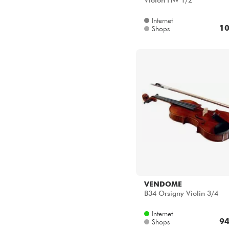
Violon HW 1/2
Internet
10
Shops
VENDOME
B34 Orsigny Violin 3/4
Internet
94
Shops