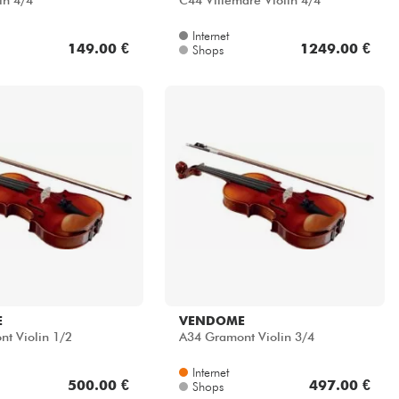
in 4/4
C44 Villemaré Violin 4/4
Internet
149.00 €
1249.00 €
Shops
E
VENDOME
t Violin 1/2
A34 Gramont Violin 3/4
Internet
500.00 €
497.00 €
Shops