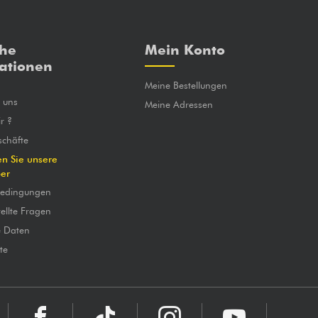
che
Mein Konto
ationen
Meine Bestellungen
e uns
Meine Adressen
r ?
chäfte
en Sie unsere
ber
bedingungen
ellte Fragen
e Daten
te