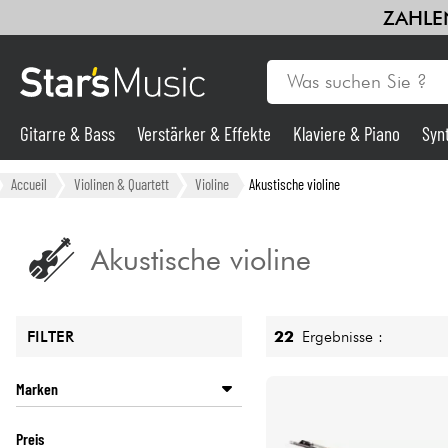
ZAHLEN
Gitarre & Bass
Verstärker & Effekte
Klaviere & Piano
Syn
Gitarre & Bass
Accueil
Violinen & Quartett
Violine
Akustische violine
Synths & samplers
Akustische violine
Mikros
22
Ergebnisse :
FILTER
Licht
Marken
Violinen & Quartett
GEWA
Preis
HERALD