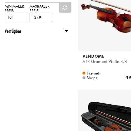
HiFi
LEONARDO
MINIMALER
MAXIMALER
PREIS
PREIS
VENDOME
Verfügbar
Disponible en ligne
Star's Music Lille
Star's Music Lyon
VENDOME
A44 Gramont Violin 4/4
Internet
49
Shops