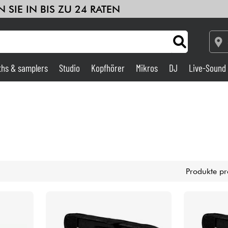
 SIE IN BIS ZU 24 RATEN
ths & samplers
Studio
Kopfhörer
Mikros
DJ
Live-Sound
Verstärker & Effekte
Studio
DJ
Produkte pr
Drums
Kinder