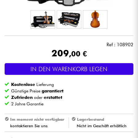
Kopfhörer
Mikros
DJ
Ref : 108902
209
,00 €
Live-Sound
IN DEN WARENKORB LEGEN
Licht
Kostenlose
Lieferung
Drums
Günstige Preise
garantiert
Zufrieden
oder
erstattet
2 Jahre Garantie
Blasinstrumente
Im moment nicht verfügbar
Lagerbestand
Violinen & Quartett
kontaktieren Sie uns
Nicht im Geschäft erhältlich
Kinder