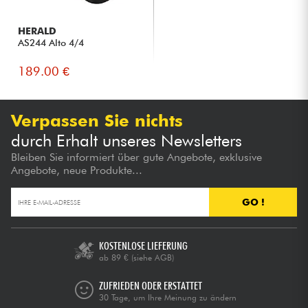
HERALD
AS244 Alto 4/4
189.00 €
Verpassen Sie nichts
durch Erhalt unseres Newsletters
Bleiben Sie informiert über gute Angebote, exklusive
Angebote, neue Produkte...
GO !
KOSTENLOSE LIEFERUNG
ab 89 €
(siehe AGB)
ZUFRIEDEN ODER ERSTATTET
30 Tage, um Ihre Meinung zu ändern