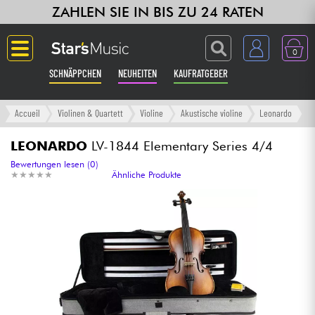
ZAHLEN SIE IN BIS ZU 24 RATEN
0
SCHNÄPPCHEN
NEUHEITEN
KAUFRATGEBER
Langue
Accueil
Violinen & Quartett
Violine
Akustische violine
Leonardo
Gitarre & Bass
LEONARDO
LV-1844 Elementary Series 4/4
Bewertungen lesen (0)
★
★
★
★
★
★
★
★
★
★
Ähnliche Produkte
Verstärker & Effekte
Klaviere & Piano
Synths & samplers
Studio