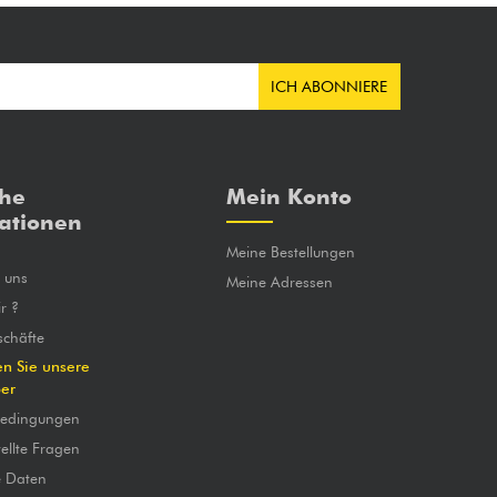
ICH ABONNIERE
che
Mein Konto
ationen
Meine Bestellungen
e uns
Meine Adressen
r ?
chäfte
en Sie unsere
ber
bedingungen
ellte Fragen
e Daten