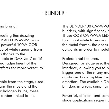
BLINDER
ing brand.
The BLINDER400 CW-WWA fr
blinders, with significant
reating this dazzling
These COB CW/WWA LEDs of
LINDER 400 CW-WWA from
from cool white to warm amb
 4 powerful 100W COB
the metal frame, the optics
nge of white ranging from
outwards in order to modu
s thanks to the
lable in DMX via 7 or 16
Professional features.
al adjustment of the
Designed for stage use, 
ffects for more versatility.
interface, allowing you to 
trigger one of the many mod
or strobe. For simplified 
rable from the stage, used
detection. The available D
any the music and the
blinders in a row, simplifyin
er halogen bulbs, these
s amber linked to the
Powerful, efficient and co
stage applications requiring