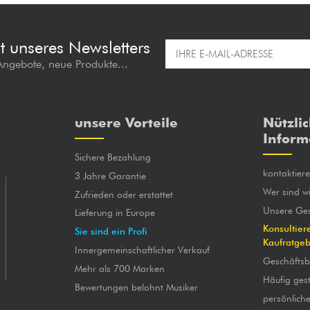
t unseres Newsletters
 Angebote, neue Produkte...
unsere Vorteile
Nützli
Inform
Sichere Bezahlung
kontaktier
3 Jahre Garantie
Wer sind wi
Zufrieden oder erstattet
Unsere Ges
Lieferung in Europe
Konsultier
Sie sind ein Profi
Kaufratge
Innergemeinschaftlicher Verkauf
Geschäfts
Mehr als 700 Marken
Häufig gest
Bewertungen belohnt Musiker
persönlich