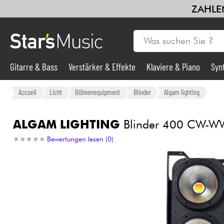
ZAHLEN
Gitarre & Bass
Verstärker & Effekte
Klaviere & Piano
Syn
Violinen & Quartett
Kinder
Kabel & Zubehöre
HiFi
Bund
Gitarre & Bass
Accueil
Licht
Bühnenequipment
Blinder
Algam lighting
Synths & samplers
ALGAM LIGHTING
Blinder 400 CW-W
★
★
★
★
★
★
★
★
★
★
Bewertungen lesen (0)
Mikros
Licht
Violinen & Quartett