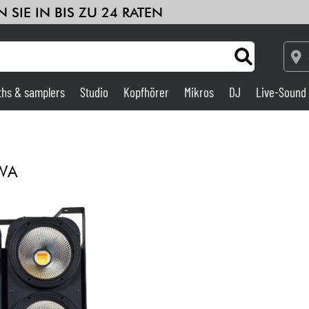
 SIE IN BIS ZU 24 RATEN
ths & samplers
Studio
Kopfhörer
Mikros
DJ
Live-Sound
le
Sehen Sie sich unsere Marken an
Verstärker & Effekte
Studio
WA
DJ
Drums
Kinder