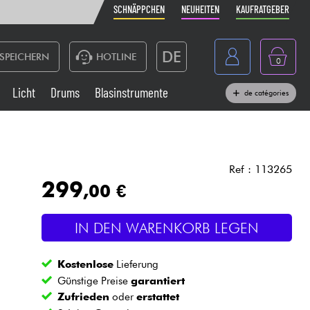
SCHNÄPPCHEN
NEUHEITEN
KAUFRATGEBER
DE
SPEICHERN
HOTLINE
0
France
Licht
Drums
Blasinstrumente
de catégories
Belgique
Klaviere & Piano
België
Kopfhörer
España
Ref : 113265
299
,00 €
Nederland
Live-Sound
English
IN DEN WARENKORB LEGEN
Blasinstrumente
Kostenlose
Lieferung
Kabel & Zubehöre
Günstige Preise
garantiert
Zufrieden
oder
erstattet